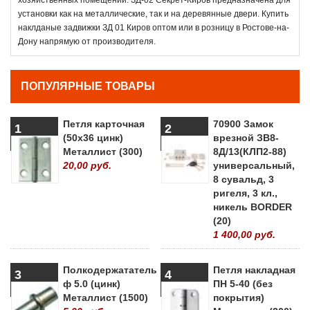
установки как на металлические, так и на деревянные двери. Купить
наклданые задвижки ЗД 01 Киров оптом или в розницу в Ростове-на-
Дону напрямую от производителя.
ПОПУЛЯРНЫЕ ТОВАРЫ
Петля карточная
70900 Замок
1
2
(50х36 цинк)
врезной ЗВ8-
Металлист (300)
8Д/13(КЛП2-88)
20,00 руб.
универсальный,
8 сувальд, 3
ригеля, 3 кл.,
никель BORDER
(20)
1 400,00 руб.
Полкодержататель
Петля накладная
3
4
ф 5.0 (цинк)
ПН 5-40 (без
Металлист (1500)
покрытия)