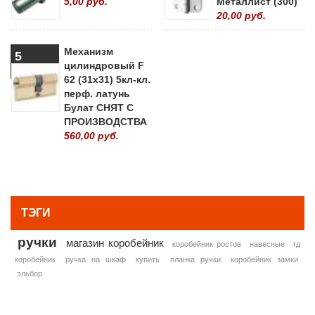
5,00 руб.
Металлист (300)
20,00 руб.
Механизм
5
цилиндровый F
62 (31х31) 5кл-кл.
перф. латунь
Булат СНЯТ С
ПРОИЗВОДСТВА
560,00 руб.
» ВСЕ ПОПУЛЯРНЫЕ ТОВАРЫ
ТЭГИ
ручки
магазин коробейник
коробейник ростов
навесные
тд
коробейник
ручка на шкаф
купить
планка ручки
коробейник замки
эльбор