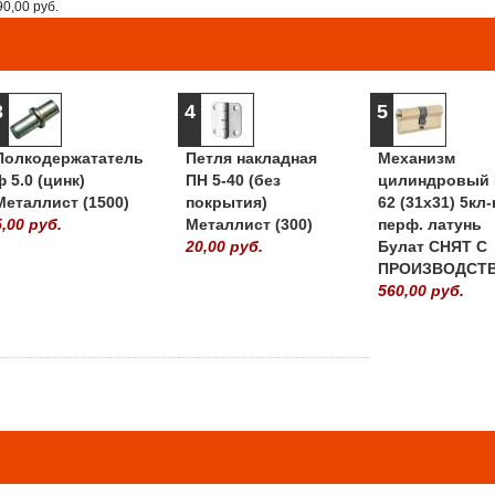
90,00 руб.
3
4
5
Полкодержататель
Петля накладная
Механизм
ф 5.0 (цинк)
ПН 5-40 (без
цилиндровый 
Металлист (1500)
покрытия)
62 (31х31) 5кл-
5,00 руб.
Металлист (300)
перф. латунь
20,00 руб.
Булат СНЯТ С
ПРОИЗВОДСТ
560,00 руб.
» ВСЕ ПОПУЛЯРНЫ