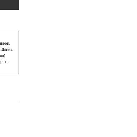
двери.
; Длина
аш)
рет-