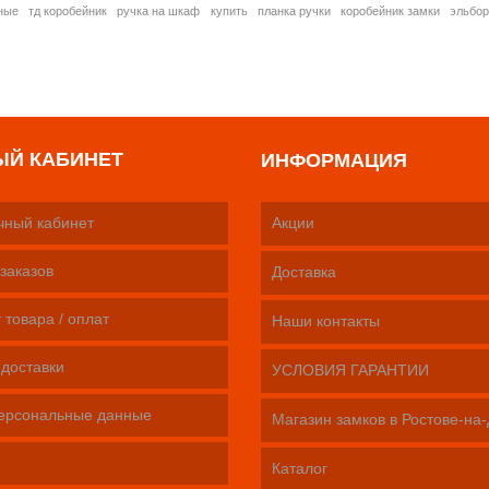
ные
тд коробейник
ручка на шкаф
купить
планка ручки
коробейник замки
эльбо
ЫЙ КАБИНЕТ
ИНФОРМАЦИЯ
чный кабинет
Акции
заказов
Доставка
 товара / оплат
Наши контакты
 доставки
УСЛОВИЯ ГАРАНТИИ
ерсональные данные
Магазин замков в Ростове-на
Каталог