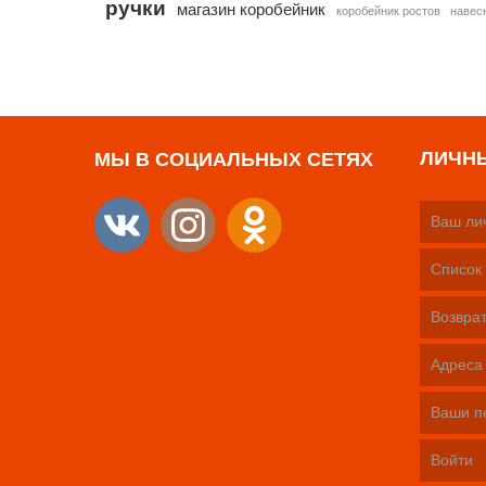
ручки
магазин коробейник
коробейник ростов
навес
ЛИЧН
МЫ В СОЦИАЛЬНЫХ СЕТЯХ
Ваш ли
Список 
Возврат
Адреса
Ваши п
Войти