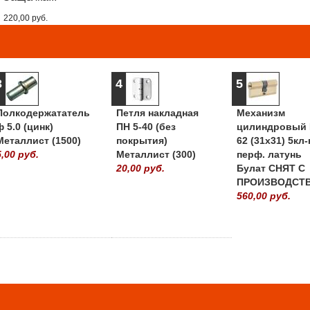
220,00 руб.
3
4
5
Полкодержататель
Петля накладная
Механизм
ф 5.0 (цинк)
ПН 5-40 (без
цилиндровый 
Металлист (1500)
покрытия)
62 (31х31) 5кл-
5,00 руб.
Металлист (300)
перф. латунь
20,00 руб.
Булат СНЯТ С
ПРОИЗВОДСТ
560,00 руб.
» ВСЕ ПОПУЛЯРНЫ