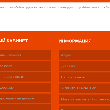
ные
тд коробейник
ручка на шкаф
купить
планка ручки
коробейник замки
эльбо
ЫЙ КАБИНЕТ
ИНФОРМАЦИЯ
чный кабинет
Акции
заказов
Доставка
 товара / оплат
Наши контакты
 доставки
УСЛОВИЯ ГАРАНТИИ
ерсональные данные
Магазин замков в Ростове-на