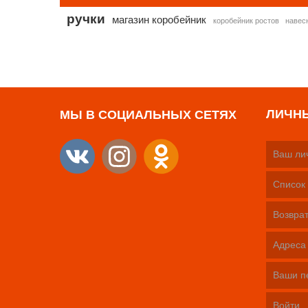
ручки
магазин коробейник
коробейник ростов
навес
ЛИЧН
МЫ В СОЦИАЛЬНЫХ СЕТЯХ
Ваш ли
Список 
Возврат
Адреса
Ваши п
Войти