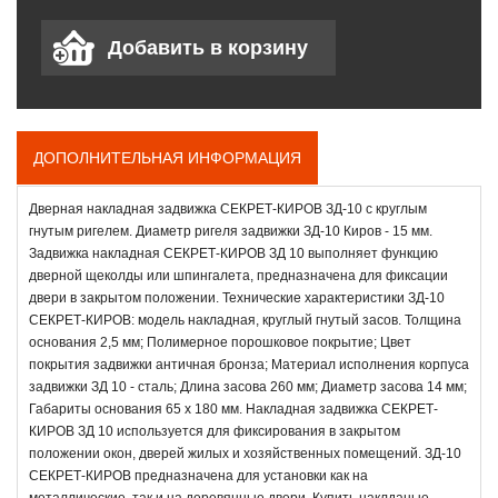
ДОПОЛНИТЕЛЬНАЯ ИНФОРМАЦИЯ
Дверная накладная задвижка СЕКРЕТ-КИРОВ ЗД-10 с круглым
гнутым ригелем. Диаметр ригеля задвижки ЗД-10 Киров - 15 мм.
Задвижка накладная СЕКРЕТ-КИРОВ ЗД 10 выполняет функцию
дверной щеколды или шпингалета, предназначена для фиксации
двери в закрытом положении. Технические характеристики ЗД-10
СЕКРЕТ-КИРОВ: модель накладная, круглый гнутый засов. Толщина
основания 2,5 мм; Полимерное порошковое покрытие; Цвет
покрытия задвижки античная бронза; Материал исполнения корпуса
задвижки ЗД 10 - сталь; Длина засова 260 мм; Диаметр засова 14 мм;
Габариты основания 65 х 180 мм. Накладная задвижка СЕКРЕТ-
КИРОВ ЗД 10 используется для фиксирования в закрытом
положении окон, дверей жилых и хозяйственных помещений. ЗД-10
СЕКРЕТ-КИРОВ предназначена для установки как на
металлические, так и на деревянные двери. Купить наклданые