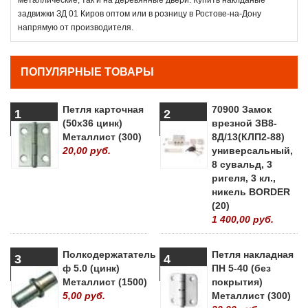
задвижки ЗД 01 Киров оптом или в розницу в Ростове-на-Дону
напрямую от производителя.
ПОПУЛЯРНЫЕ ТОВАРЫ
Петля карточная
70900 Замок
1
2
(50х36 цинк)
врезной ЗВ8-
Металлист (300)
8Д/13(КЛП2-88)
20,00 руб.
универсальный,
8 сувальд, 3
ригеля, 3 кл.,
никель BORDER
(20)
1 400,00 руб.
Полкодержататель
Петля накладная
3
4
ф 5.0 (цинк)
ПН 5-40 (без
Металлист (1500)
покрытия)
5,00 руб.
Металлист (300)