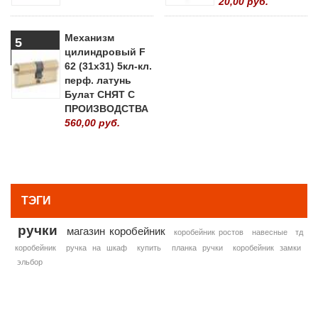
20,00 руб.
Механизм
5
цилиндровый F
62 (31х31) 5кл-кл.
перф. латунь
Булат СНЯТ С
ПРОИЗВОДСТВА
560,00 руб.
» ВСЕ ПОПУЛЯРНЫЕ ТОВАРЫ
ТЭГИ
ручки
магазин коробейник
коробейник ростов
навесные
тд
коробейник
ручка на шкаф
купить
планка ручки
коробейник замки
эльбор