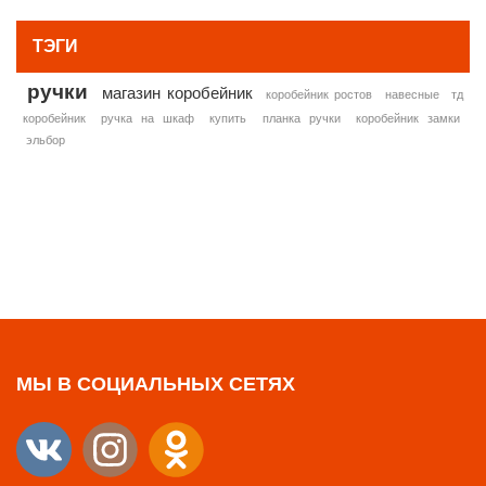
ТЭГИ
ручки
магазин коробейник
коробейник ростов
навесные
тд
коробейник
ручка на шкаф
купить
планка ручки
коробейник замки
эльбор
МЫ В СОЦИАЛЬНЫХ СЕТЯХ