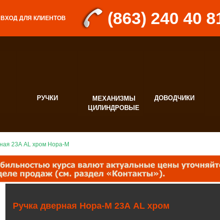
(863) 240 40 8
ВХОД ДЛЯ КЛИЕНТОВ
РУЧКИ
ДОВОДЧИКИ
МЕХАНИЗМЫ
Д
ЦИЛИНДРОВЫЕ
Ф
рная 23А AL хром Нора-М
Ручка дверная Нора-М 23А AL хром