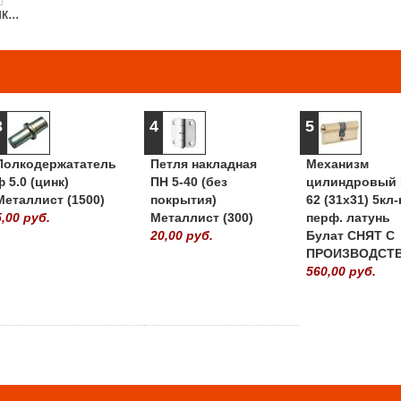
...
3
4
5
Полкодержататель
Петля накладная
Механизм
ф 5.0 (цинк)
ПН 5-40 (без
цилиндровый 
Металлист (1500)
покрытия)
62 (31х31) 5кл-
5,00 руб.
Металлист (300)
перф. латунь
20,00 руб.
Булат СНЯТ С
ПРОИЗВОДСТ
560,00 руб.
» ВСЕ ПОПУЛЯРНЫ