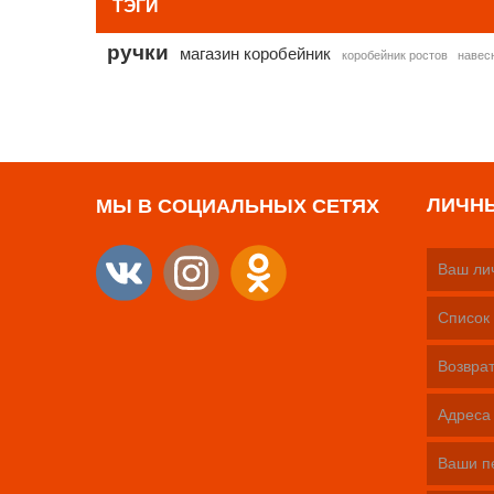
ТЭГИ
ручки
магазин коробейник
коробейник ростов
навес
ЛИЧН
МЫ В СОЦИАЛЬНЫХ СЕТЯХ
Ваш ли
Список 
Возврат
Адреса
Ваши п