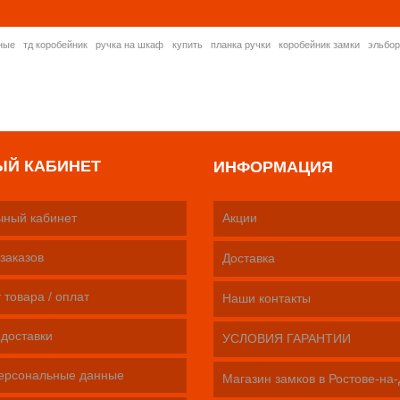
ные
тд коробейник
ручка на шкаф
купить
планка ручки
коробейник замки
эльбо
ЫЙ КАБИНЕТ
ИНФОРМАЦИЯ
чный кабинет
Акции
заказов
Доставка
 товара / оплат
Наши контакты
 доставки
УСЛОВИЯ ГАРАНТИИ
ерсональные данные
Магазин замков в Ростове-на