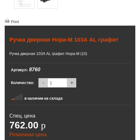
Print
Ручка дверная Нора-М 103А AL графит
Ручка дверная 103А AL графит Нора-М (10)
8760
Артикул:
-
+
Количество:
в наличии на складе
Спец. цена
762.00
p
Розничная цена