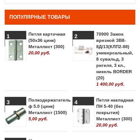
ПОПУЛЯРНЫЕ ТОВАРЫ
Петля карточная
70900 Замок
1
2
(50х36 цинк)
врезной ЗВ8-
Металлист (300)
8Д/13(КЛП2-88)
20,00 руб.
универсальный,
8 сувальд, 3
ригеля, 3 кл.,
никель BORDER
(20)
1 400,00 руб.
Полкодержататель
Петля накладная
3
4
ф 5.0 (цинк)
ПН 5-40 (без
Металлист (1500)
покрытия)
5,00 руб.
Металлист (300)
20,00 руб.