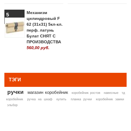
Механизм
5
цилиндровый F
62 (31х31) 5кл-кл.
перф. латунь
Булат СНЯТ С
ПРОИЗВОДСТВА
560,00 руб.
» ВСЕ ПОПУЛЯРНЫЕ ТОВАРЫ
ТЭГИ
ручки
магазин коробейник
коробейник ростов
навесные
тд
коробейник
ручка на шкаф
купить
планка ручки
коробейник замки
эльбор