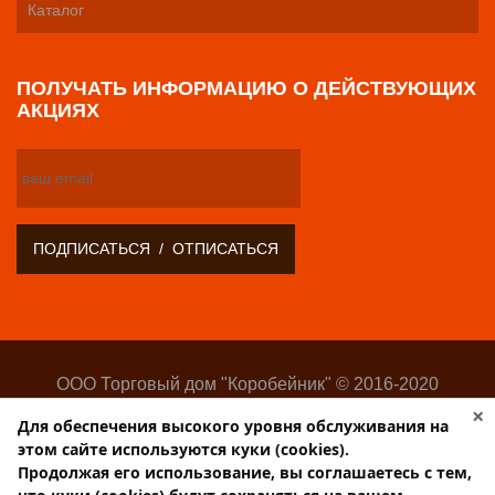
Каталог
ПОЛУЧАТЬ ИНФОРМАЦИЮ О ДЕЙСТВУЮЩИХ
АКЦИЯХ
ООО Торговый дом "Коробейник" © 2016-2020
Оптово-розничный поставщик замочно-скобяных
×
Для обеспечения высокого уровня обслуживания на
изделий
этом сайте используются куки (cookies).
Разработка:
Web-студия Websilon
.
Продолжая его использование, вы соглашаетесь с тем,
Поддержка сайта —
ООО «Центр-Интернет»