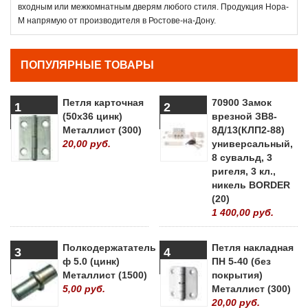
входным или межкомнатным дверям любого стиля. Продукция Нора-
М напрямую от производителя в Ростове-на-Дону.
ПОПУЛЯРНЫЕ ТОВАРЫ
Петля карточная
70900 Замок
1
2
(50х36 цинк)
врезной ЗВ8-
Металлист (300)
8Д/13(КЛП2-88)
20,00 руб.
универсальный,
8 сувальд, 3
ригеля, 3 кл.,
никель BORDER
(20)
1 400,00 руб.
Полкодержататель
Петля накладная
3
4
ф 5.0 (цинк)
ПН 5-40 (без
Металлист (1500)
покрытия)
5,00 руб.
Металлист (300)
20,00 руб.