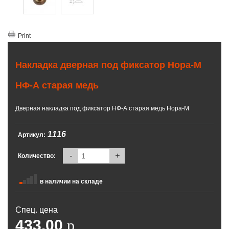
Print
Накладка дверная под фиксатор Нора-М
НФ-А старая медь
Дверная накладка под фиксатор НФ-А старая медь Нора-М
1116
Артикул:
-
+
Количество:
в наличии на складе
Спец. цена
433.00
p