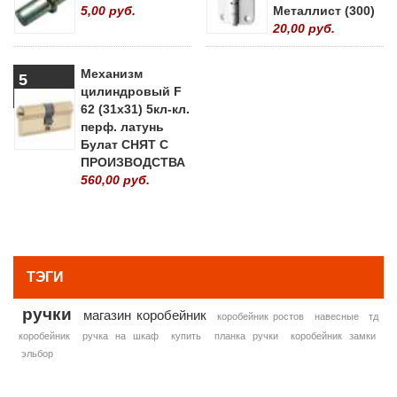
5,00 руб.
Металлист (300)
20,00 руб.
Механизм
5
цилиндровый F
62 (31х31) 5кл-кл.
перф. латунь
Булат СНЯТ С
ПРОИЗВОДСТВА
560,00 руб.
» ВСЕ ПОПУЛЯРНЫЕ ТОВАРЫ
ТЭГИ
ручки
магазин коробейник
коробейник ростов
навесные
тд
коробейник
ручка на шкаф
купить
планка ручки
коробейник замки
эльбор