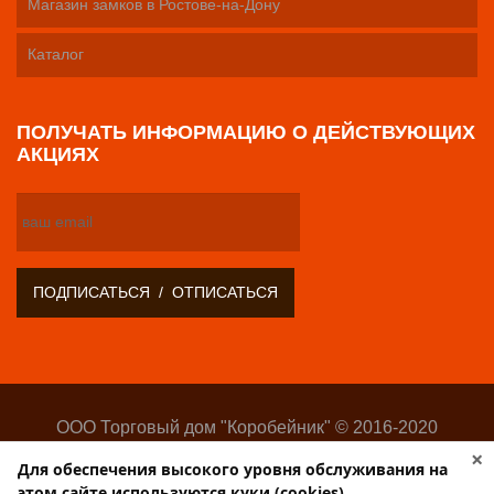
Магазин замков в Ростове-на-Дону
Каталог
ПОЛУЧАТЬ ИНФОРМАЦИЮ О ДЕЙСТВУЮЩИХ
АКЦИЯХ
ООО Торговый дом "Коробейник" © 2016-2020
Оптово-розничный поставщик замочно-скобяных
×
Для обеспечения высокого уровня обслуживания на
изделий
этом сайте используются куки (cookies).
Разработка:
Web-студия Websilon
.