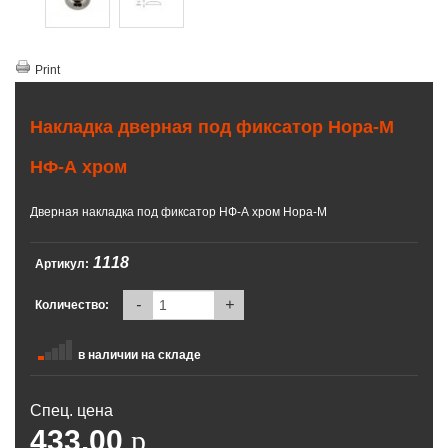
Print
Накладка дверная под фиксатор Нора-М
НФ-А хром
Дверная накладка под фиксатор НФ-А хром Нора-М
1118
Артикул:
-
+
Количество:
в наличии на складе
Спец. цена
433.00
p