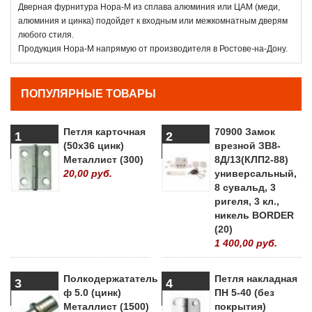
Дверная фурнитура Нора-М из сплава алюминия или ЦАМ (меди,
алюминия и цинка) подойдет к входным или межкомнатным дверям
любого стиля.
Продукция Нора-М напрямую от производителя в Ростове-на-Дону.
ПОПУЛЯРНЫЕ ТОВАРЫ
Петля карточная
70900 Замок
1
2
(50х36 цинк)
врезной ЗВ8-
Металлист (300)
8Д/13(КЛП2-88)
20,00 руб.
универсальный,
8 сувальд, 3
ригеля, 3 кл.,
никель BORDER
(20)
1 400,00 руб.
Полкодержататель
Петля накладная
3
4
ф 5.0 (цинк)
ПН 5-40 (без
Металлист (1500)
покрытия)