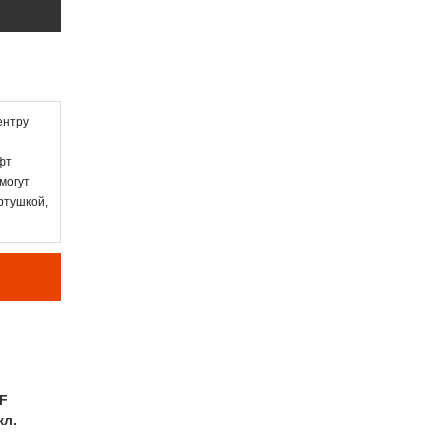
ентру
фт
могут
ертушкой,
F
кл.