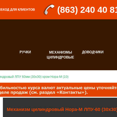
(863) 240 40 8
ВХОД ДЛЯ КЛИЕНТОВ
РУЧКИ
ДОВОДЧИКИ
МЕХАНИЗМЫ
Д
ЦИЛИНДРОВЫЕ
Ф
ндровый ЛПУ 60мм (30х30) хром Нора-М (10)
Механизм цилиндровый Нора-М ЛПУ-60 (30х30