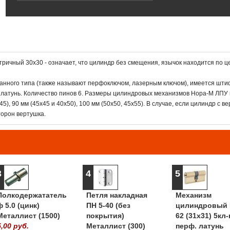
чный 30х30 - означает, что цилиндр без смещения, язычок находится по ц
нного типа (также называют перфоключом, лазерным ключом), имеется шти
латунь. Количество пинов 6. Размеры цилиндровых механизмов Нора-М ЛПУ 
х45), 90 мм (45x45 и 40х50), 100 мм (50x50, 45х55). В случае, если цилиндр с в
торон вертушка.
3
4
5
Полкодержататель
Петля накладная
Механизм
ф 5.0 (цинк)
ПН 5-40 (без
цилиндровый 
Металлист (1500)
покрытия)
62 (31х31) 5кл-
5,00 руб.
Металлист (300)
перф. латунь