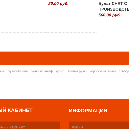
20,00 руб.
Булат СНЯТ С
ПРОИЗВОДСТ
560,00 руб.
» ВСЕ ПОПУЛЯРНЫ
ные
тд коробейник
ручка на шкаф
купить
планка ручки
коробейник замки
эльбо
ЫЙ КАБИНЕТ
ИНФОРМАЦИЯ
чный кабинет
Акции