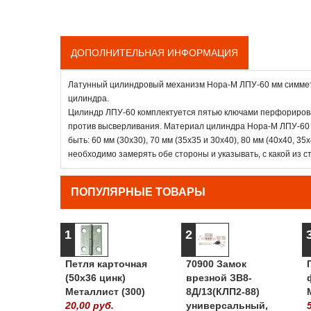
ДОПОЛНИТЕЛЬНАЯ ИНФОРМАЦИЯ
Латунный цилиндровый механизм Нора-М ЛПУ-60 мм симметри
цилиндра.
Цилиндр ЛПУ-60 комплектуется пятью ключами перфорирова
против высверливания. Материал цилиндра Нора-М ЛПУ-60 
быть: 60 мм (30x30), 70 мм (35x35 и 30х40), 80 мм (40x40, 35
необходимо замерять обе стороны и указывать, с какой из с
ПОПУЛЯРНЫЕ ТОВАРЫ
1
2
Петля карточная
70900 Замок
(50х36 цинк)
врезной ЗВ8-
Металлист (300)
8Д/13(КЛП2-88)
20,00 руб.
универсальный,