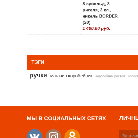
8 сувальд, 3
ригеля, 3 кл.,
никель BORDER
(20)
1 400,00 руб.
ТЭГИ
ручки
магазин коробейник
коробейник ростов
навес
ЛИЧН
МЫ В СОЦИАЛЬНЫХ СЕТЯХ
Ваш ли