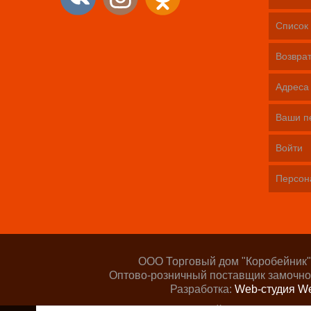
Список 
Возврат
Адреса
Ваши п
Войти
Персон
ООО Торговый дом "Коробейник"
Оптово-розничный поставщик замочно
Разработка:
Web-студия We
Поддержка сайта —
ООО «Цент