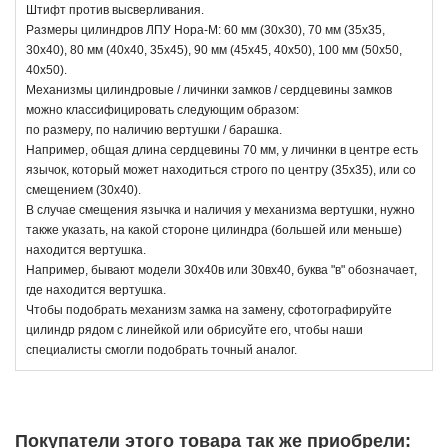
Штифт против высверливания.
Размеры цилиндров ЛПУ Нора-М: 60 мм (30x30), 70 мм (35x35,
30х40), 80 мм (40x40, 35х45), 90 мм (45x45, 40х50), 100 мм (50x50,
40х50).
Механизмы цилиндровые / личинки замков / сердцевины замков
можно классифицировать следующим образом:
по размеру, по наличию вертушки / барашка.
Например, общая длина сердцевины 70 мм, у личинки в центре есть
язычок, который может находиться строго по центру (35х35), или со
смещением (30х40).
В случае смещения язычка и наличия у механизма вертушки, нужно
также указать, на какой стороне цилиндра (большей или меньше)
находится вертушка.
Например, бывают модели 30х40в или 30вх40, буква "в" обозначает,
где находится вертушка.
Чтобы подобрать механизм замка на замену, сфотографируйте
цилиндр рядом с линейкой или обрисуйте его, чтобы наши
специалисты смогли подобрать точный аналог.
Покупатели этого товара так же приобрели: