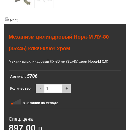
Print
Механизм цилиндровый Нора-М ЛУ-80
(35х45) ключ-ключ хром
Механизм цилиндровый ЛУ-80 мм (35х45) хром Нора-М (10)
5706
Артикул:
-
+
Количество:
в наличии на складе
Спец. цена
897.00
p