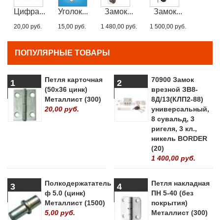
Цифра...
Уголок...
Замок...
Замок...
20,00 руб.
15,00 руб.
1 480,00 руб.
1 500,00 руб.
ПОПУЛЯРНЫЕ ТОВАРЫ
Петля карточная
70900 Замок
1
2
(50х36 цинк)
врезной ЗВ8-
Металлист (300)
8Д/13(КЛП2-88)
20,00 руб.
универсальный,
8 сувальд, 3
ригеля, 3 кл.,
никель BORDER
(20)
1 400,00 руб.
Полкодержататель
Петля накладная
3
4
ф 5.0 (цинк)
ПН 5-40 (без
Металлист (1500)
покрытия)
5,00 руб.
Металлист (300)