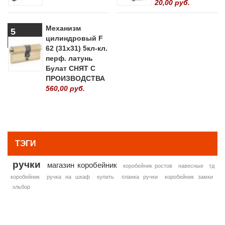
20,00 руб.
Механизм
5
цилиндровый F
62 (31х31) 5кл-кл.
перф. латунь
Булат СНЯТ С
ПРОИЗВОДСТВА
560,00 руб.
» ВСЕ ПОПУЛЯРНЫЕ ТОВАРЫ
ТЭГИ
ручки
магазин коробейник
коробейник ростов
навесные
тд
коробейник
ручка на шкаф
купить
планка ручки
коробейник замки
эльбор