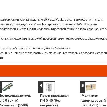
рактеристики крючка модель №10 Нора-М: Материал изготовления - сталь.
м ширина 75 мм; глубина 30 мм. Материал изготовления ЦАМ; Покрытие
едставлены несколькими моделями в цветовой гамме: золото, серебро, стар
колькими моделями в широкой цветовой гамме: однорожковые, двухрожковые
перэконом" сегмента от производителя Металлист.
озницу в нашем оптово-розничном магазине, все товары от заводов-изготови
ет.
3
4
5
Полкодержататель
Петля накладная
Механизм
ф 5.0 (цинк)
ПН 5-40 (без
цилиндровый 
Металлист (1500)
покрытия)
62 (31х31) 5кл-