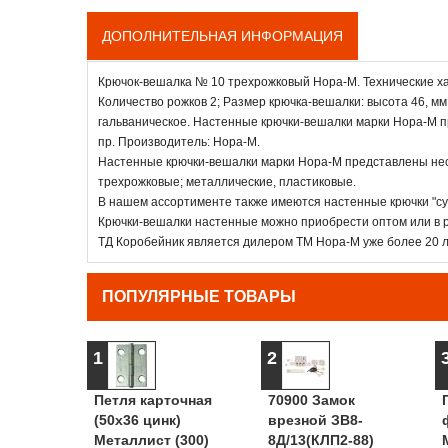
ДОПОЛНИТЕЛЬНАЯ ИНФОРМАЦИЯ
Крючок-вешалка № 10 трехрожковый Нора-М. Технические ха
Количество рожков 2; Размер крючка-вешалки: высота 46, м
гальваническое. Настенные крючки-вешалки марки Нора-М пр
пр. Производитель: Нора-М.
Настенные крючки-вешалки марки Нора-М представлены нес
трехрожковые; металлические, пластиковые.
В нашем ассортименте также имеются настенные крючки "су
Крючки-вешалки настенные можно приобрести оптом или в р
ТД Коробейник является дилером ТМ Нора-М уже более 20 л
ПОПУЛЯРНЫЕ ТОВАРЫ
1
2
Петля карточная
70900 Замок
(50х36 цинк)
врезной ЗВ8-
Металлист (300)
8Д/13(КЛП2-88)