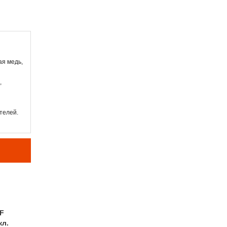
ая медь,
,
телей.
F
кл.