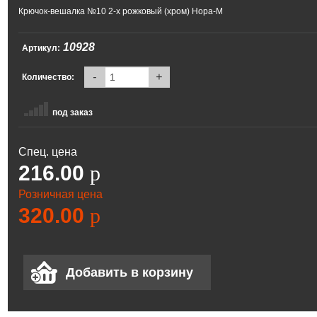
Крючок-вешалка №10 2-х рожковый (хром) Нора-М
10928
Артикул:
-
+
Количество:
под заказ
Спец. цена
216.00
p
Розничная цена
320.00
p