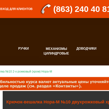
(863) 240 40 8
ВХОД ДЛЯ КЛИЕНТОВ
РУЧКИ
ДОВОДЧИКИ
МЕХАНИЗМЫ
Д
ЦИЛИНДРОВЫЕ
Ф
лка №10 2-х рожковый (хром) Нора-М
Крючок-вешалка Нора-М №10 двухрожковый х