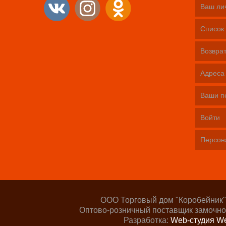
Ваш ли
Список 
Возврат
Адреса
Ваши п
Войти
Персон
ООО Торговый дом "Коробейник"
Оптово-розничный поставщик замочно
Разработка:
Web-студия We