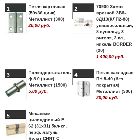
Петля карточная
70900 Замок
1
2
(50х36 цинк)
врезной ЗВ8-
Металлист (300)
8Д/13(КЛП2-88)
20,00 руб.
универсальный,
8 сувальд, 3
ригеля, 3 кл.,
никель BORDER
(20)
1 400,00 руб.
Полкодержататель
Петля накладная
3
4
ф 5.0 (цинк)
ПН 5-40 (без
Металлист (1500)
покрытия)
5,00 руб.
Металлист (300)
20,00 руб.
Механизм
5
цилиндровый F
62 (31х31) 5кл-кл.
перф. латунь
Булат СНЯТ С