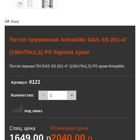
Print
Петля пружинная Armadillo DAS SS 201-4"
(100х70х1,5) PS барная хром
Петля барная ПН DAS SS 201-4" (100х70х1,5) PS хром Armadillo
6121
Артикул:
-
+
Количество:
под заказ
Спец. цена
Розничная цена
1649.00
p
2040.00
p