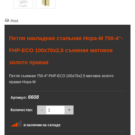
Print
Петля накладная стальная Нора-М 750-4"-
FHP-ECO 100х70х2,5 съемная матовое
золото правая
Петля съемная 750-4"-FHP-ECO 100х70х2,5 матовое золото
правая Нора-М
6608
Артикул:
-
+
Количество:
в наличии на складе