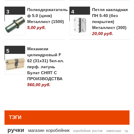
Полкодержататель
Петля накладная
3
4
ф 5.0 (цинк)
ПН 5-40 (без
Металлист (1500)
покрытия)
5,00 руб.
Металлист (300)
20,00 руб.
Механизм
5
цилиндровый F
62 (31х31) 5кл-кл.
перф. латунь
Булат СНЯТ С
ПРОИЗВОДСТВА
560,00 руб.
» ВСЕ ПОПУЛЯРНЫЕ ТОВАРЫ
ТЭГИ
ручки
магазин коробейник
коробейник ростов
навесные
тд