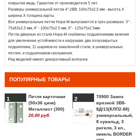
покрытия медь; Гарантия от производителя 5 лет.
Размеры универсальной петли 4"-2ВВ: 100х75х2,5 мм - высота Х
ширина Х толщина карты.
Все универсальные петли Нора-М выпускаются в трех размерах: 3" -
75х63х2,5 мм; 4" - 100x75х2.5 мм, 5" - 125x75х2.5мм.
Петли дверные из стали Нора-М снабжены подшипниками качения
для увеличение устойчивости к нагрузкам: два полузакрытых
подшипника, 11 шариков из закаленной стали, в универсальных
петлях, и подшипником скольжения.
Ряд моделей имеют декоративный колпачок.
ПОПУЛЯРНЫЕ ТОВАРЫ
Петля карточная
70900 Замок
1
2
(50х36 цинк)
врезной ЗВ8-
Металлист (300)
8Д/13(КЛП2-88)
20,00 руб.
универсальный,
8 сувальд, 3
ригеля, 3 кл.,
никель BORDER