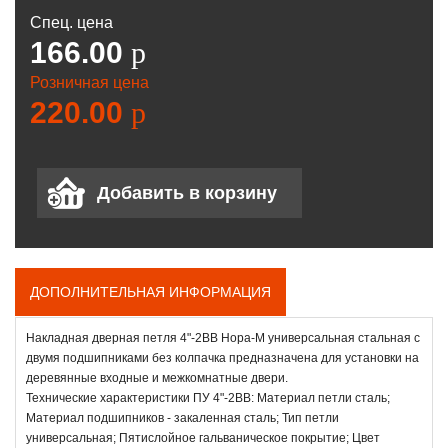
Спец. цена
166.00
p
Розничная цена
220.00
p
ДОПОЛНИТЕЛЬНАЯ ИНФОРМАЦИЯ
Накладная дверная петля 4"-2ВВ Нора-М универсальная стальная с
двумя подшипниками без колпачка предназначена для установки на
деревянные входные и межкомнатные двери.
Технические характеристики ПУ 4"-2ВВ: Материал петли сталь;
Материал подшипников - закаленная сталь; Тип петли
универсальная; Пятислойное гальваническое покрытие; Цвет