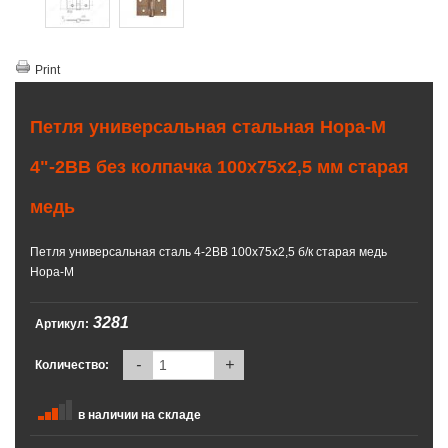
Print
Петля универсальная стальная Нора-М
4"-2ВВ без колпачка 100х75х2,5 мм старая
медь
Петля универсальная сталь 4-2ВВ 100х75х2,5 б/к старая медь
Нора-М
3281
Артикул:
-
+
Количество:
в наличии на складе