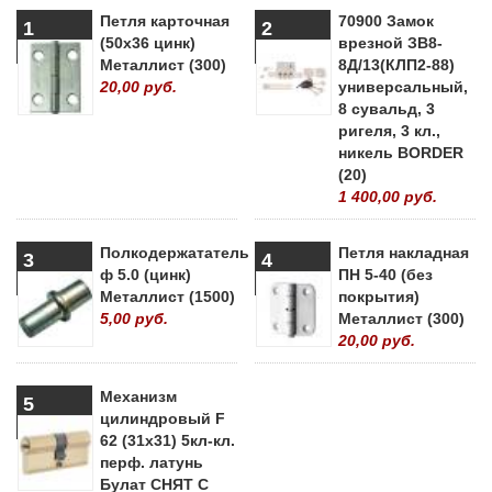
Петля карточная
70900 Замок
1
2
(50х36 цинк)
врезной ЗВ8-
Металлист (300)
8Д/13(КЛП2-88)
20,00 руб.
универсальный,
8 сувальд, 3
ригеля, 3 кл.,
никель BORDER
(20)
1 400,00 руб.
Полкодержататель
Петля накладная
3
4
ф 5.0 (цинк)
ПН 5-40 (без
Металлист (1500)
покрытия)
5,00 руб.
Металлист (300)
20,00 руб.
Механизм
5
цилиндровый F
62 (31х31) 5кл-кл.
перф. латунь
Булат СНЯТ С