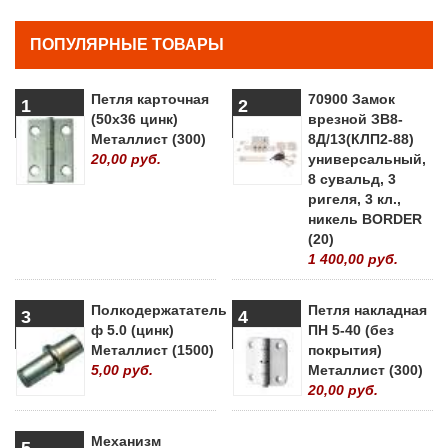
ПОПУЛЯРНЫЕ ТОВАРЫ
Петля карточная
70900 Замок
1
2
(50х36 цинк)
врезной ЗВ8-
Металлист (300)
8Д/13(КЛП2-88)
20,00 руб.
универсальный,
8 сувальд, 3
ригеля, 3 кл.,
никель BORDER
(20)
1 400,00 руб.
Полкодержататель
Петля накладная
3
4
ф 5.0 (цинк)
ПН 5-40 (без
Металлист (1500)
покрытия)
5,00 руб.
Металлист (300)
20,00 руб.
Механизм
5