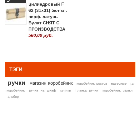
цилиндровый F
62 (31х31) 5кл-кл.
перф. латунь
Булат СНЯТ С
ПРОИЗВОДСТВА
560,00 руб.
» ВСЕ ПОПУЛЯРНЫЕ ТОВАРЫ
ТЭГИ
ручки
магазин коробейник
коробейник ростов
навесные
тд
коробейник
ручка на шкаф
купить
планка ручки
коробейник замки
эльбор