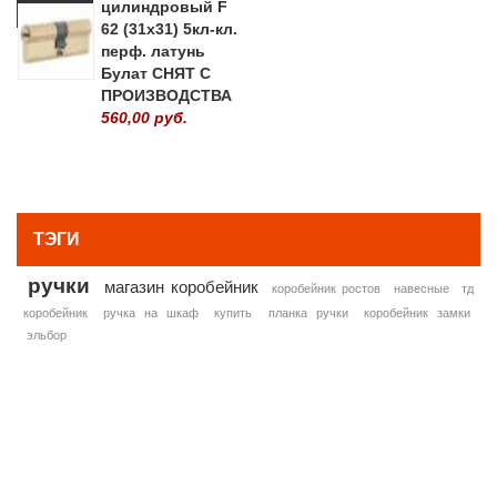
цилиндровый F
62 (31х31) 5кл-кл.
перф. латунь
Булат СНЯТ С
ПРОИЗВОДСТВА
560,00 руб.
» ВСЕ ПОПУЛЯРНЫЕ ТОВАРЫ
ТЭГИ
ручки
магазин коробейник
коробейник ростов
навесные
тд
коробейник
ручка на шкаф
купить
планка ручки
коробейник замки
эльбор