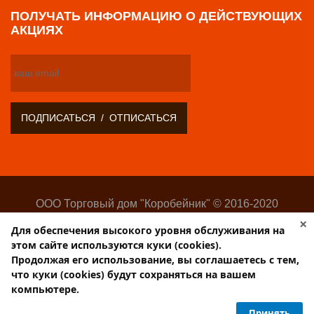
ПОЛУЧАТЬ ИНФОРМАЦИЮ О ДЕЙСТВУЮЩИХ
АКЦИЯХ
ООО Торговый дом "Коробейник" © 2016-2020
Оптово-розничный поставщик замочно-скобяных
×
Для обеспечения высокого уровня обслуживания на
изделий
этом сайте используются куки (cookies).
Разработка:
Web-студия Websilon
.
Продолжая его использование, вы соглашаетесь с тем,
Поддержка сайта —
ООО «Центр-Интернет»
что куки (cookies) будут сохраняться на вашем
компьютере.
Торговый дом КОРОБЕЙНИК
Принять