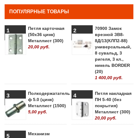
ПОПУЛЯРНЫЕ ТОВАРЫ
Петля карточная
70900 Замок
1
2
(50х36 цинк)
врезной ЗВ8-
Металлист (300)
8Д/13(КЛП2-88)
20,00 руб.
универсальный,
8 сувальд, 3
ригеля, 3 кл.,
никель BORDER
(20)
1 400,00 руб.
Полкодержататель
Петля накладная
3
4
ф 5.0 (цинк)
ПН 5-40 (без
Металлист (1500)
покрытия)
5,00 руб.
Металлист (300)
20,00 руб.
Механизм
5