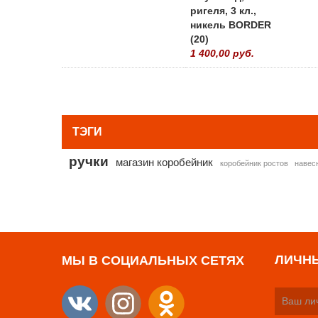
ригеля, 3 кл.,
никель BORDER
(20)
1 400,00 руб.
ТЭГИ
ручки
магазин коробейник
коробейник ростов
навес
ЛИЧН
МЫ В СОЦИАЛЬНЫХ СЕТЯХ
Ваш ли