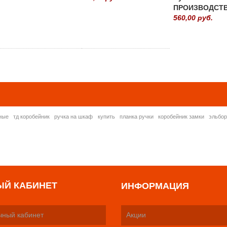
ПРОИЗВОДСТ
560,00 руб.
» ВСЕ ПОПУЛЯРНЫ
ные
тд коробейник
ручка на шкаф
купить
планка ручки
коробейник замки
эльбо
ЫЙ КАБИНЕТ
ИНФОРМАЦИЯ
чный кабинет
Акции