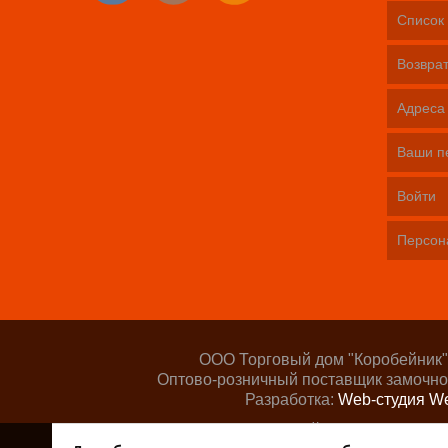
Список 
Возврат
Адреса
Ваши п
Войти
Персон
ООО Торговый дом "Коробейник"
Оптово-розничный поставщик замочно
Разработка:
Web-студия We
Поддержка сайта —
ООО «Цент