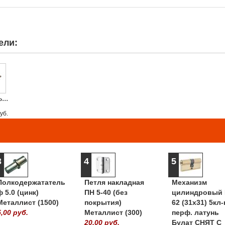
ели:
...
уб.
3
4
5
Полкодержататель
Петля накладная
Механизм
ф 5.0 (цинк)
ПН 5-40 (без
цилиндровый 
Металлист (1500)
покрытия)
62 (31х31) 5кл-
5,00 руб.
Металлист (300)
перф. латунь
20,00 руб.
Булат СНЯТ С