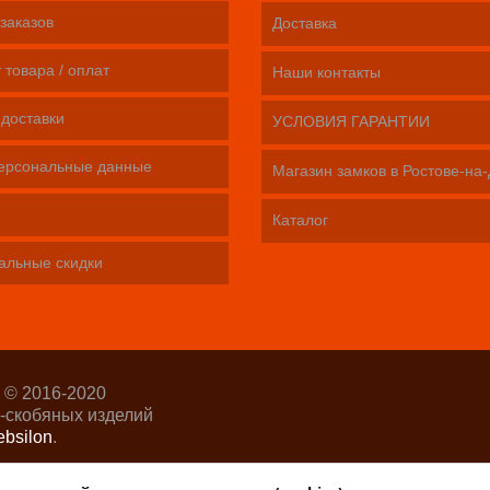
заказов
Доставка
 товара / оплат
Наши контакты
 доставки
УСЛОВИЯ ГАРАНТИИ
ерсональные данные
Магазин замков в Ростове-на
Каталог
альные скидки
 © 2016-2020
-скобяных изделий
bsilon
.
р-Интернет»