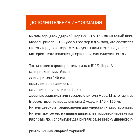
ДОПОЛНИТЕЛЬНАЯ ИНФОРМАЦИЯ
Ригель торцевой дверной Нора-М 5 1/2 140 мм матовый нике
Модель ригеля 5 1/2 (указан размер в дюймах), что соответс
Ригель торцевой Нора-М 5 1/2 устанавливается на деревян
Материал изготовления дверного ригеля силумин, сталь.
Технические характеристики ригеля 5' 1/2 Нора-М:
материал силумин/сталь,
длина ригеля 140 мм,
покрытие гальваническое,
гарантия производителя 5 лет.
Дверные задвижки или торцевые ригели Нора-М изготавлива
В ассортименте представлены 2 модели 140 и 160 мм.
Ригель дверной предназначен для удержания двустворчаты
Ригель (другое его название шпингалет торцевой) врезается
Как правило, используют два ригеля: один вверху дверного п
ригель 140 мм дверной торцевой