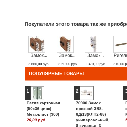
Покупатели этого товара так же приобр
Замок...
Замок...
Замок...
Ригель
3 660,00 руб.
3 960,00 руб.
1 370,00 руб.
310,00 р
ПОПУЛЯРНЫЕ ТОВАРЫ
1
2
Петля карточная
70900 Замок
(50х36 цинк)
врезной ЗВ8-
Металлист (300)
8Д/13(КЛП2-88)
20,00 руб.
универсальный,
8 сувальд, 3