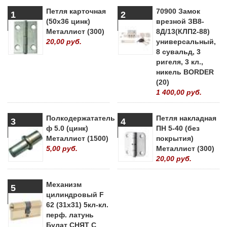
Петля карточная
70900 Замок
1
2
(50х36 цинк)
врезной ЗВ8-
Металлист (300)
8Д/13(КЛП2-88)
20,00 руб.
универсальный,
8 сувальд, 3
ригеля, 3 кл.,
никель BORDER
(20)
1 400,00 руб.
Полкодержататель
Петля накладная
3
4
ф 5.0 (цинк)
ПН 5-40 (без
Металлист (1500)
покрытия)
5,00 руб.
Металлист (300)
20,00 руб.
Механизм
5
цилиндровый F
62 (31х31) 5кл-кл.
перф. латунь
Булат СНЯТ С