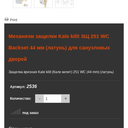
Print
Механизм защелки Kale kilit ЗЩ 251 WC
Backset 44 мм (латунь) для санузловых
дверей
Защелка врезная Kale kilit (Кале килит) 251 WC (44 mm) (латунь)
2536
Артикул:
-
+
Количество:
под заказ