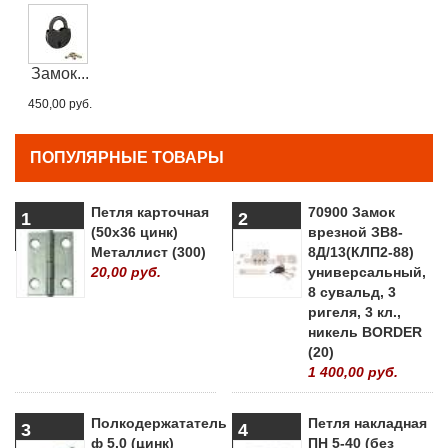
Замок...
450,00 руб.
ПОПУЛЯРНЫЕ ТОВАРЫ
Петля карточная
70900 Замок
1
2
(50х36 цинк)
врезной ЗВ8-
Металлист (300)
8Д/13(КЛП2-88)
20,00 руб.
универсальный,
8 сувальд, 3
ригеля, 3 кл.,
никель BORDER
(20)
1 400,00 руб.
Полкодержататель
Петля накладная
3
4
ф 5.0 (цинк)
ПН 5-40 (без