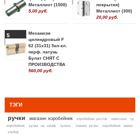
Металлист (1500)
покрытия)
5,00 руб.
Металлист (300)
20,00 руб.
Механизм
5
цилиндровый F
62 (31х31) 5кл-кл.
перф. латунь
Булат СНЯТ С
ПРОИЗВОДСТВА
560,00 руб.
» ВСЕ ПОПУЛЯРНЫЕ ТОВАРЫ
ТЭГИ
ручки
магазин коробейник
коробейник ростов
навесные
тд
коробейник
ручка на шкаф
купить
планка ручки
коробейник замки
эльбор