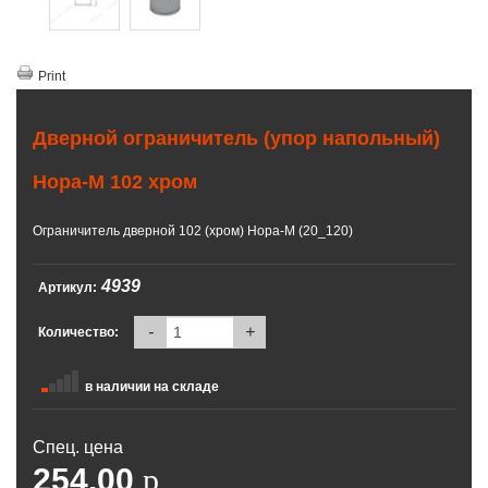
Print
Дверной ограничитель (упор напольный)
Нора-М 102 хром
Ограничитель дверной 102 (хром) Нора-М (20_120)
4939
Артикул:
-
+
Количество:
в наличии на складе
Спец. цена
254.00
p