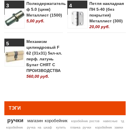
Полкодержататель
Петля накладная
3
4
ф 5.0 (цинк)
ПН 5-40 (без
Металлист (1500)
покрытия)
5,00 руб.
Металлист (300)
20,00 руб.
Механизм
5
цилиндровый F
62 (31х31) 5кл-кл.
перф. латунь
Булат СНЯТ С
ПРОИЗВОДСТВА
560,00 руб.
» ВСЕ ПОПУЛЯРНЫЕ ТОВАРЫ
ТЭГИ
ручки
магазин коробейник
коробейник ростов
навесные
тд
коробейник
ручка на шкаф
купить
планка ручки
коробейник замки