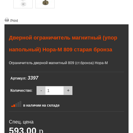
Print
Дверной ограничитель магнитный (упор
напольный) Нора-М 809 старая бронза
Ограничитель дверной магнитный 809 (ст.бронза) Нора-М
3397
Артикул:
-
+
Количество:
в наличии на складе
Спец. цена
593.00
p