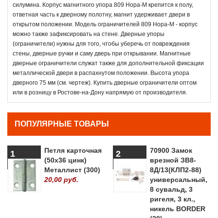
силумина. Корпус магнитного упора 809 Нора-М крепится к полу,
ответная часть к дверному полотну, магнит удерживает двери в
открытом положении. Модель ограничителей 809 Нора-М - корпус
можно также зафиксировать на стене. Дверные упоры
(ограничители) нужны для того, чтобы уберечь от повреждения
стены, дверные ручки и саму дверь при открывании. Магнитные
дверные ограничители служат также для дополнительной фиксации
металлической двери в распахнутом положении. Высота упора
дверного 75 мм (см. чертеж). Купить дверные ограничители оптом
или в розницу в Ростове-на-Дону напрямую от производителя.
ПОПУЛЯРНЫЕ ТОВАРЫ
Петля карточная
70900 Замок
1
2
(50х36 цинк)
врезной ЗВ8-
Металлист (300)
8Д/13(КЛП2-88)
20,00 руб.
универсальный,
8 сувальд, 3
ригеля, 3 кл.,
никель BORDER