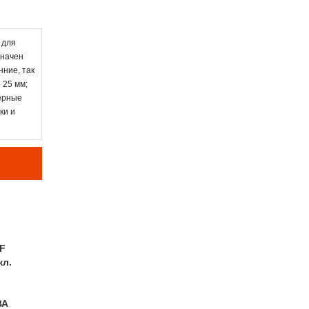
 для
значен
нние, так
 25 мм;
верные
ки и
F
кл.
ВА