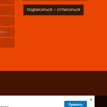
-Дону
×
Принять