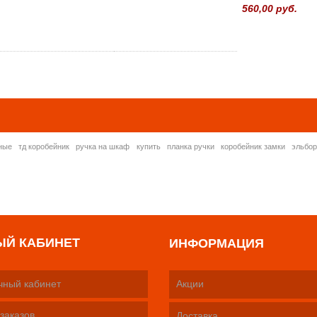
560,00 руб.
» ВСЕ ПОПУЛЯРНЫ
ные
тд коробейник
ручка на шкаф
купить
планка ручки
коробейник замки
эльбо
ЫЙ КАБИНЕТ
ИНФОРМАЦИЯ
чный кабинет
Акции
заказов
Доставка