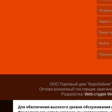
Возврат
Адреса
Ваши п
Войти
Персон
ООО Торговый дом "Коробейник"
Оптово-розничный поставщик замочно
Разработка:
Web-студия We
Поддержка сайта —
ООО «Цент
Для обеспечения высокого уровня обслуживания на
Торговый дом К