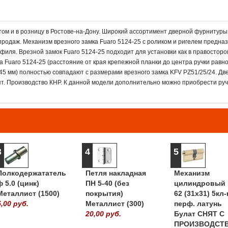
ом и в розницу в Ростове-на-Дону. Широкий ассортимент дверной фурнитуры
продаж. Механизм врезного замка Fuaro 5124-25 с роликом и ригелем предна
иля. Врезной замок Fuaro 5124-25 подходит для установки как в правосторо
 Fuaro 5124-25 (расстояние от края крепежной планки до центра ручки равно
45 мм) полностью совпадают с размерами врезного замка KFV PZ51/25/24. Д
ят. Производство КНР. К данной модели дополнительно можно приобрести руч
3
4
5
Полкодержататель
Петля накладная
Механизм
ф 5.0 (цинк)
ПН 5-40 (без
цилиндровый 
Металлист (1500)
покрытия)
62 (31х31) 5кл-
5,00 руб.
Металлист (300)
перф. латунь
20,00 руб.
Булат СНЯТ С
ПРОИЗВОДСТ