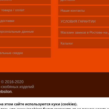
 товара / оплат
Наши контакты
 доставки
УСЛОВИЯ ГАРАНТИИ
ерсональные данные
Магазин замков в Ростове-на
Каталог
альные скидки
 © 2016-2020
-скобяных изделий
bsilon
.
р-Интернет»
 этом сайте используются куки (cookies).
ОРОБЕЙНИК