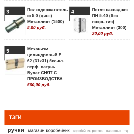
Полкодержататель
Петля накладная
3
4
ф 5.0 (цинк)
ПН 5-40 (без
Металлист (1500)
покрытия)
5,00 руб.
Металлист (300)
20,00 руб.
Механизм
5
цилиндровый F
62 (31х31) 5кл-кл.
перф. латунь
Булат СНЯТ С
ПРОИЗВОДСТВА
560,00 руб.
» ВСЕ ПОПУЛЯРНЫЕ ТОВАРЫ
ТЭГИ
ручки
магазин коробейник
коробейник ростов
навесные
тд