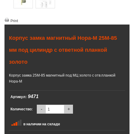
Print
Корпус замка магнитный Нора-М 25М-85
мм под цилиндр с ответной планкой
золото
Корпус замка 25М-85 магнитный под МЦ золото с отв.планкой
Нора-М
9471
Артикул:
-
+
Количество:
в наличии на складе