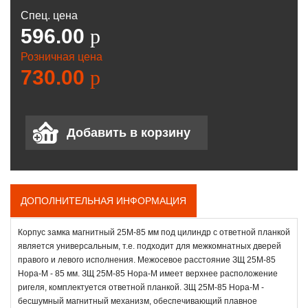
Спец. цена
596.00
p
Розничная цена
730.00
p
ДОПОЛНИТЕЛЬНАЯ ИНФОРМАЦИЯ
Корпус замка магнитный 25М-85 мм под цилиндр с ответной планкой
является универсальным, т.е. подходит для межкомнатных дверей
правого и левого исполнения. Межосевое расстояние ЗЩ 25М-85
Нора-М - 85 мм. ЗЩ 25М-85 Нора-М имеет верхнее расположение
ригеля, комплектуется ответной планкой. ЗЩ 25М-85 Нора-М -
бесшумный магнитный механизм, обеспечивающий плавное