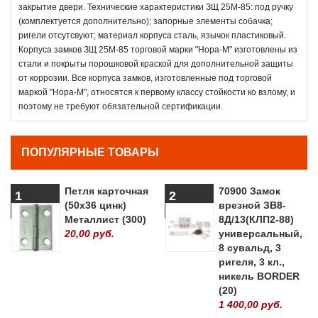
закрытие двери. Технические характеристики ЗЩ 25М-85: под ручку
(комплектуется дополнительно); запорные элементы собачка;
ригели отсутсвуют; материал корпуса сталь, язычок пластиковый.
Корпуса замков ЗЩ 25М-85 торговой марки "Нора-М" изготовлены из
стали и покрыты порошковой краской для дополнительной защиты
от коррозии. Все корпуса замков, изготовленные под торговой
маркой "Нора-М", относятся к первому классу стойкости ко взлому, и
поэтому не требуют обязательной сертификации.
ПОПУЛЯРНЫЕ ТОВАРЫ
Петля карточная
70900 Замок
1
2
(50х36 цинк)
врезной ЗВ8-
Металлист (300)
8Д/13(КЛП2-88)
20,00 руб.
универсальный,
8 сувальд, 3
ригеля, 3 кл.,
никель BORDER
(20)
1 400,00 руб.