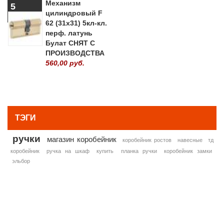
Механизм
5
цилиндровый F
62 (31х31) 5кл-кл.
перф. латунь
Булат СНЯТ С
ПРОИЗВОДСТВА
560,00 руб.
» ВСЕ ПОПУЛЯРНЫЕ ТОВАРЫ
ТЭГИ
ручки
магазин коробейник
коробейник ростов
навесные
тд
коробейник
ручка на шкаф
купить
планка ручки
коробейник замки
эльбор