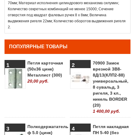
70мм; Материал исполнения цилиндрового механизма силумин;
Количество секретных комбинаций не менее 15000; Сечение
отверстия под квадрат фалевых ручек 8 х 8мм; Величина
выдвижения ригеля 22мм; Количество оборотов выдвижения ригеля
2.
ПОПУЛЯРНЫЕ ТОВАРЫ
Петля карточная
70900 Замок
1
2
(50х36 цинк)
врезной ЗВ8-
Металлист (300)
8Д/13(КЛП2-88)
20,00 руб.
универсальный,
8 сувальд, 3
ригеля, 3 кл.,
никель BORDER
(20)
1 400,00 руб.
Полкодержататель
Петля накладная
3
4
ф 5.0 (цинк)
ПН 5-40 (без