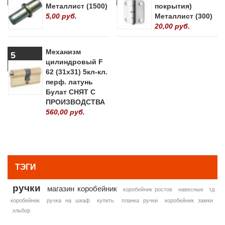
Металлист (1500)
покрытия)
5,00 руб.
Металлист (300)
20,00 руб.
Механизм
5
цилиндровый F
62 (31х31) 5кл-кл.
перф. латунь
Булат СНЯТ С
ПРОИЗВОДСТВА
560,00 руб.
» ВСЕ ПОПУЛЯРНЫЕ ТОВАРЫ
ТЭГИ
ручки
магазин коробейник
коробейник ростов
навесные
тд
коробейник
ручка на шкаф
купить
планка ручки
коробейник замки
эльбор