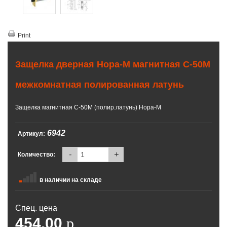
Print
Защелка дверная Нора-М магнитная С-50М
межкомнатная полированная латунь
Защелка магнитная С-50М (полир.латунь) Нора-М
6942
Артикул:
-
+
Количество:
в наличии на складе
Спец. цена
454.00
p