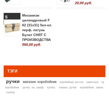
20,00 руб.
Механизм
5
цилиндровый F
62 (31х31) 5кл-кл.
перф. латунь
Булат СНЯТ С
ПРОИЗВОДСТВА
560,00 руб.
» ВСЕ ПОПУЛЯРНЫЕ ТОВАРЫ
ТЭГИ
ручки
магазин коробейник
коробейник ростов
навесные
тд
коробейник
ручка на шкаф
купить
планка ручки
коробейник замки
эльбор