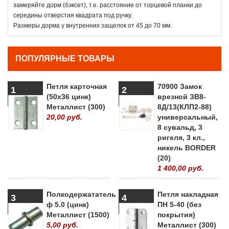
замеряйте дорм (бэксет), т.е. расстояние от торцевой планки до
середины отверстия квадрата под ручку.
Размеры дорма у внутренних защелок от 45 до 70 мм.
ПОПУЛЯРНЫЕ ТОВАРЫ
Петля карточная
70900 Замок
1
2
(50х36 цинк)
врезной ЗВ8-
Металлист (300)
8Д/13(КЛП2-88)
20,00 руб.
универсальный,
8 сувальд, 3
ригеля, 3 кл.,
никель BORDER
(20)
1 400,00 руб.
Полкодержататель
Петля накладная
3
4
ф 5.0 (цинк)
ПН 5-40 (без
Металлист (1500)
покрытия)
5,00 руб.
Металлист (300)