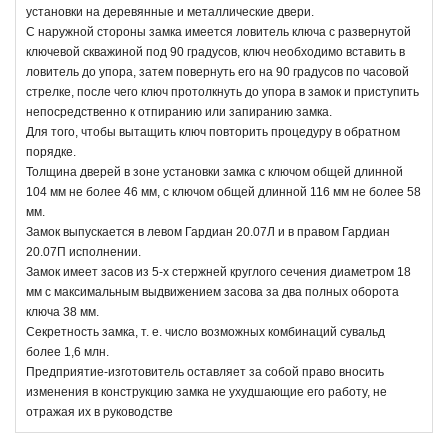
установки на деревянные и металлические двери.
С наружной стороны замка имеется ловитель ключа с развернутой
ключевой скважиной под 90 градусов, ключ необходимо вставить в
ловитель до упора, затем повернуть его на 90 градусов по часовой
стрелке, после чего ключ протолкнуть до упора в замок и приступить
непосредственно к отпиранию или запиранию замка.
Для того, чтобы вытащить ключ повторить процедуру в обратном
порядке.
Толщина дверей в зоне установки замка с ключом общей длинной
104 мм не более 46 мм, с ключом общей длинной 116 мм не более 58
мм.
Замок выпускается в левом Гардиан 20.07Л и в правом Гардиан
20.07П исполнении.
Замок имеет засов из 5-х стержней круглого сечения диаметром 18
мм с максимальным выдвижением засова за два полных оборота
ключа 38 мм.
Секретность замка, т. е. число возможных комбинаций сувальд
более 1,6 млн.
Предприятие-изготовитель оставляет за собой право вносить
изменения в конструкцию замка не ухудшающие его работу, не
отражая их в руководстве