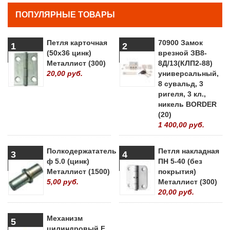
ПОПУЛЯРНЫЕ ТОВАРЫ
Петля карточная
70900 Замок
1
2
(50х36 цинк)
врезной ЗВ8-
Металлист (300)
8Д/13(КЛП2-88)
20,00 руб.
универсальный,
8 сувальд, 3
ригеля, 3 кл.,
никель BORDER
(20)
1 400,00 руб.
Полкодержататель
Петля накладная
3
4
ф 5.0 (цинк)
ПН 5-40 (без
Металлист (1500)
покрытия)
5,00 руб.
Металлист (300)
20,00 руб.
Механизм
5
цилиндровый F