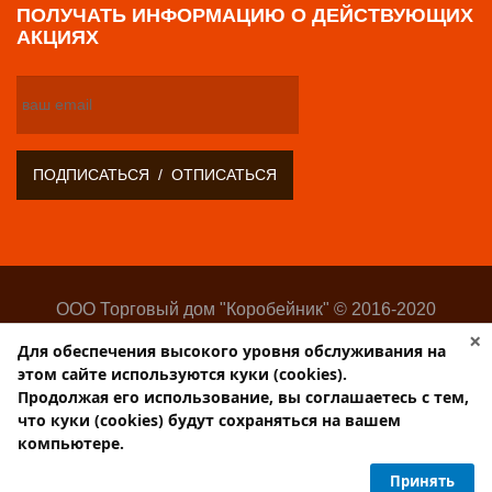
ПОЛУЧАТЬ ИНФОРМАЦИЮ О ДЕЙСТВУЮЩИХ
АКЦИЯХ
ООО Торговый дом "Коробейник" © 2016-2020
Оптово-розничный поставщик замочно-скобяных
×
Для обеспечения высокого уровня обслуживания на
изделий
этом сайте используются куки (cookies).
Разработка:
Web-студия Websilon
.
Продолжая его использование, вы соглашаетесь с тем,
Поддержка сайта —
ООО «Центр-Интернет»
что куки (cookies) будут сохраняться на вашем
компьютере.
Торговый дом КОРОБЕЙНИК
Принять
PulsCen.ru