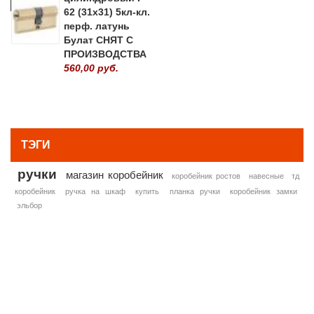
62 (31х31) 5кл-кл.
перф. латунь
Булат СНЯТ С
ПРОИЗВОДСТВА
560,00 руб.
» ВСЕ ПОПУЛЯРНЫЕ ТОВАРЫ
ТЭГИ
ручки
магазин коробейник
коробейник ростов
навесные
тд
коробейник
ручка на шкаф
купить
планка ручки
коробейник замки
эльбор