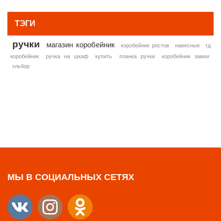
ТЭГИ
ручки
магазин коробейник
коробейник ростов
навесные
тд
коробейник
ручка на шкаф
купить
планка ручки
коробейник замки
эльбор
МЫ В СОЦИАЛЬНЫХ СЕТЯХ