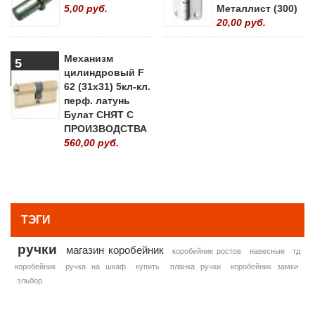
5,00 руб.
Металлист (300)
20,00 руб.
Механизм
5
цилиндровый F
62 (31х31) 5кл-кл.
перф. латунь
Булат СНЯТ С
ПРОИЗВОДСТВА
560,00 руб.
» ВСЕ ПОПУЛЯРНЫЕ ТОВАРЫ
ТЭГИ
ручки
магазин коробейник
коробейник ростов
навесные
тд
коробейник
ручка на шкаф
купить
планка ручки
коробейник замки
эльбор