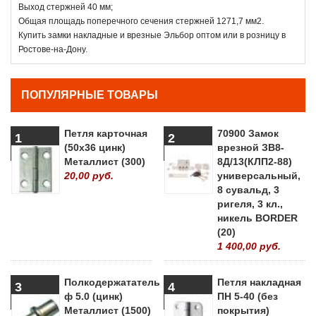
Выход стержней 40 мм;
Общая площадь поперечного сечения стержней 1271,7 мм2.
Купить замки накладные и врезные Эльбор оптом или в розницу в
Ростове-на-Дону.
ПОПУЛЯРНЫЕ ТОВАРЫ
Петля карточная
70900 Замок
1
2
(50х36 цинк)
врезной ЗВ8-
Металлист (300)
8Д/13(КЛП2-88)
20,00 руб.
универсальный,
8 сувальд, 3
ригеля, 3 кл.,
никель BORDER
(20)
1 400,00 руб.
Полкодержататель
Петля накладная
3
4
ф 5.0 (цинк)
ПН 5-40 (без
Металлист (1500)
покрытия)