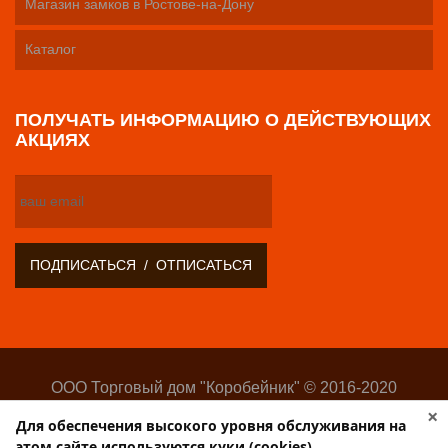
Магазин замков в Ростове-на-Дону
Каталог
ПОЛУЧАТЬ ИНФОРМАЦИЮ О ДЕЙСТВУЮЩИХ
АКЦИЯХ
ООО Торговый дом "Коробейник" © 2016-2020
Оптово-розничный поставщик замочно-скобяных
×
Для обеспечения высокого уровня обслуживания на
изделий
этом сайте используются куки (cookies).
Разработка:
Web-студия Websilon
.