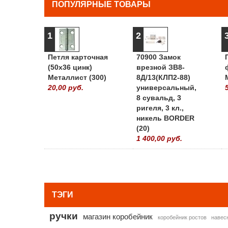
ПОПУЛЯРНЫЕ ТОВАРЫ
1
2
Петля карточная
70900 Замок
(50х36 цинк)
врезной ЗВ8-
Металлист (300)
8Д/13(КЛП2-88)
20,00 руб.
универсальный,
8 сувальд, 3
ригеля, 3 кл.,
никель BORDER
(20)
1 400,00 руб.
ТЭГИ
ручки
магазин коробейник
коробейник ростов
навес