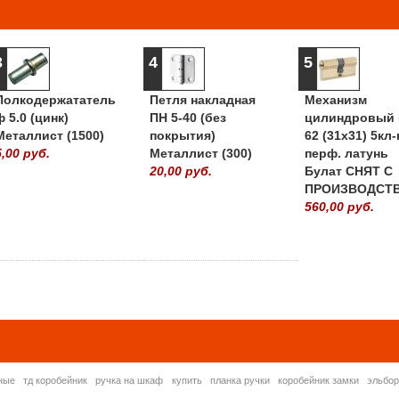
3
4
5
Полкодержататель
Петля накладная
Механизм
ф 5.0 (цинк)
ПН 5-40 (без
цилиндровый 
Металлист (1500)
покрытия)
62 (31х31) 5кл-
5,00 руб.
Металлист (300)
перф. латунь
20,00 руб.
Булат СНЯТ С
ПРОИЗВОДСТ
560,00 руб.
» ВСЕ ПОПУЛЯРНЫ
ные
тд коробейник
ручка на шкаф
купить
планка ручки
коробейник замки
эльбо