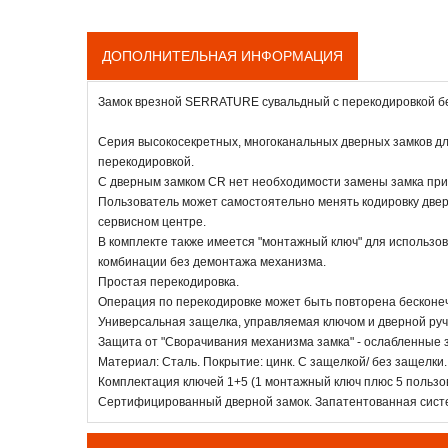
ДОПОЛНИТЕЛЬНАЯ ИНФОРМАЦИЯ
Замок врезной SERRATURE сувальдный с перекодировкой без
Серия высокосекретных, многоканальных дверных замков для
перекодировкой.
С дверным замком CR нет необходимости замены замка при 
Пользователь может самостоятельно менять кодировку дверн
сервисном центре.
В комплекте также имеется "монтажный ключ" для использо
комбинации без демонтажа механизма.
Простая перекодировка.
Операция по перекодировке может быть повторена бесконеч
Универсальная защелка, управляемая ключом и дверной ручк
Защита от "Сворачивания механизма замка" - ослабленные 
Материал: Сталь. Покрытие: цинк. С защелкой/ без защелки.
Комплектация ключей 1+5 (1 монтажный ключ плюс 5 пользов
Сертифицированный дверной замок. Запатентованная систе