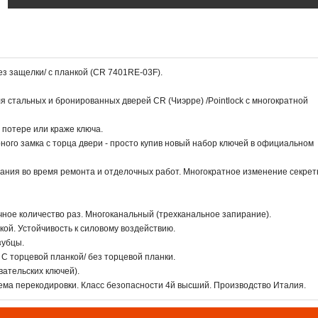
 защелки/ с планкой (CR 7401RE-03F).
 стальных и бронированных дверей CR (Чиэрре) /Pointlock с многократной
потере или краже ключа.
ого замка с торца двери - просто купив новый набор ключей в официальном
вания во время ремонта и отделочных работ. Многократное изменение секре
ное количество раз. Многоканальный (трехканальное запирание).
ой. Устойчивость к силовому воздействию.
зубцы.
 С торцевой планкой/ без торцевой планки.
ательских ключей).
ма перекодировки. Класс безопасности 4й высший. Производство Италия.