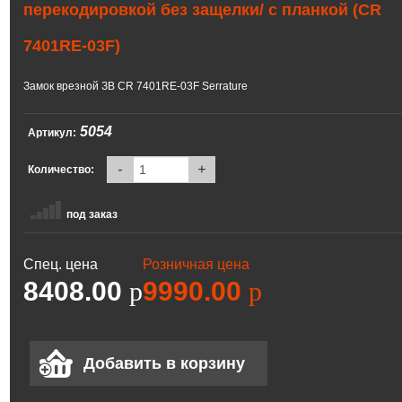
перекодировкой без защелки/ с планкой (CR
7401RE-03F)
Замок врезной ЗВ CR 7401RE-03F Serrature
5054
Артикул:
-
+
Количество:
под заказ
Спец. цена
Розничная цена
8408.00
p
9990.00
p