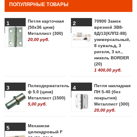
ПОПУЛЯРНЫЕ ТОВАРЫ
Петля карточная
70900 Замок
1
2
(50х36 цинк)
врезной ЗВ8-
Металлист (300)
8Д/13(КЛП2-88)
20,00 руб.
универсальный,
8 сувальд, 3
ригеля, 3 кл.,
никель BORDER
(20)
1 400,00 руб.
Полкодержататель
Петля накладная
3
4
ф 5.0 (цинк)
ПН 5-40 (без
Металлист (1500)
покрытия)
5,00 руб.
Металлист (300)
20,00 руб.
Механизм
5
цилиндровый F