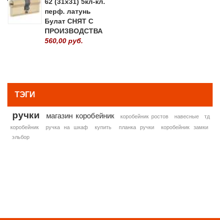
62 (31х31) 5кл-кл.
перф. латунь
Булат СНЯТ С
ПРОИЗВОДСТВА
560,00 руб.
» ВСЕ ПОПУЛЯРНЫЕ ТОВАРЫ
ТЭГИ
ручки
магазин коробейник
коробейник ростов
навесные
тд
коробейник
ручка на шкаф
купить
планка ручки
коробейник замки
эльбор