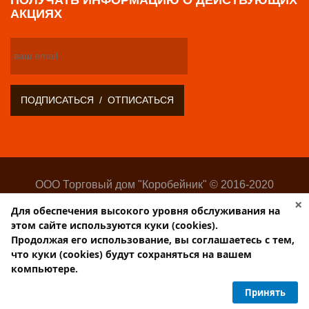
АКЦИЯХ
ООО Торговый дом "Коробейник" © 2016-2020
Оптово-розничный поставщик замочно-скобяных
×
Для обеспечения высокого уровня обслуживания на
изделий
этом сайте используются куки (cookies).
Разработка:
Web-студия Websilon
.
Продолжая его использование, вы соглашаетесь с тем,
Поддержка сайта —
ООО «Центр-Интернет»
что куки (cookies) будут сохраняться на вашем
компьютере.
Торговый дом КОРОБЕЙНИК
Принять
PulsCen.ru