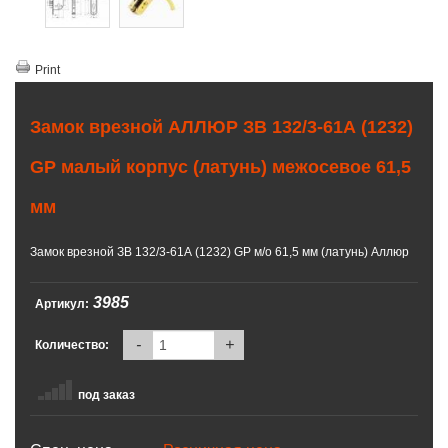
Print
Замок врезной АЛЛЮР ЗВ 132/3-61А (1232)
GP малый корпус (латунь) межосевое 61,5
мм
Замок врезной ЗВ 132/3-61А (1232) GP м/о 61,5 мм (латунь) Аллюр
3985
Артикул:
-
+
Количество:
под заказ