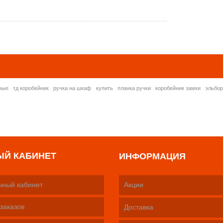
» ВСЕ ПОПУЛЯРНЫ
ные
тд коробейник
ручка на шкаф
купить
планка ручки
коробейник замки
эльбо
ЫЙ КАБИНЕТ
ИНФОРМАЦИЯ
чный кабинет
Акции
заказов
Доставка