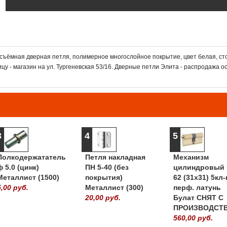
 съёмная дверная петля, полимерное многослойное покрытие, цвет белая, ст
ицу - магазин на ул. Тургеневская 53/16. Дверные петли Элита - распродажа о
3
4
5
Полкодержататель
Петля накладная
Механизм
ф 5.0 (цинк)
ПН 5-40 (без
цилиндровый 
Металлист (1500)
покрытия)
62 (31х31) 5кл-
5,00 руб.
Металлист (300)
перф. латунь
20,00 руб.
Булат СНЯТ С
ПРОИЗВОДСТ
560,00 руб.