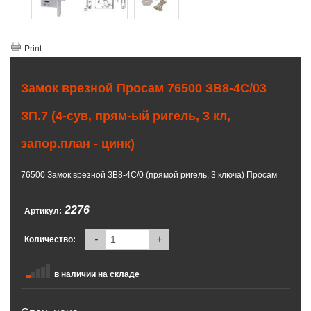
Print
Замок врезной Просам 76500 ЗВ8-4С/03
ЗП.7 (4-сув, прям-ый ригель, 3 кл,
запор.план - цинк)
76500 Замок врезной ЗВ8-4С/0 (прямой ригель, 3 ключа) Просам
2276
Артикул:
-
+
Количество:
в наличии на складе