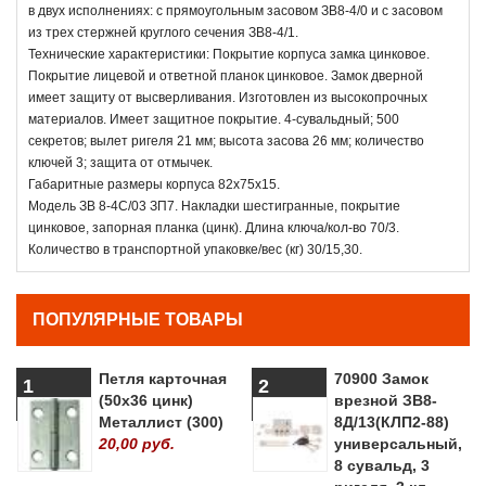
в двух исполнениях: с прямоугольным засовом ЗВ8-4/0 и с засовом
из трех стержней круглого сечения ЗВ8-4/1.
Технические характеристики: Покрытие корпуса замка цинковое.
Покрытие лицевой и ответной планок цинковое. Замок дверной
имеет защиту от высверливания. Изготовлен из высокопрочных
материалов. Имеет защитное покрытие. 4-сувальдный; 500
секретов; вылет ригеля 21 мм; высота засова 26 мм; количество
ключей 3; защита от отмычек.
Габаритные размеры корпуса 82х75х15.
Модель ЗВ 8-4С/03 ЗП7. Накладки шестигранные, покрытие
цинковое, запорная планка (цинк). Длина ключа/кол-во 70/3.
Количество в транспортной упаковке/вес (кг) 30/15,30.
ПОПУЛЯРНЫЕ ТОВАРЫ
Петля карточная
70900 Замок
1
2
(50х36 цинк)
врезной ЗВ8-
Металлист (300)
8Д/13(КЛП2-88)
20,00 руб.
универсальный,
8 сувальд, 3