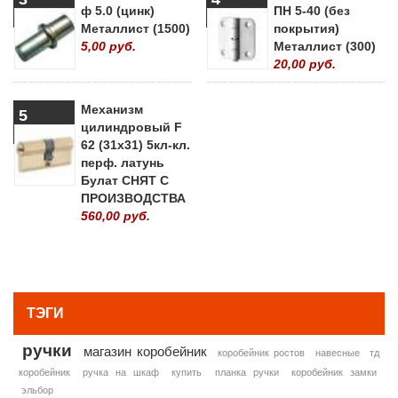
ф 5.0 (цинк)
ПН 5-40 (без
Металлист (1500)
покрытия)
5,00 руб.
Металлист (300)
20,00 руб.
Механизм
5
цилиндровый F
62 (31х31) 5кл-кл.
перф. латунь
Булат СНЯТ С
ПРОИЗВОДСТВА
560,00 руб.
» ВСЕ ПОПУЛЯРНЫЕ ТОВАРЫ
ТЭГИ
ручки
магазин коробейник
коробейник ростов
навесные
тд
коробейник
ручка на шкаф
купить
планка ручки
коробейник замки
эльбор