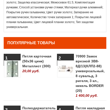
золото; Защелка классическая; Межосевое 61.5; Комплектация
ручками; Способ установки ручки стяжки; Материал ручки алюминий;
Покрытие ручек гальваника; Цвет ручки золото; Запирание не
автоматическое; Количество точек запирания 1; Покрытие лицевой
планки гальваника; Цвет лицевой планки золото; Тип защелки
универсальная.
ПОПУЛЯРНЫЕ ТОВАРЫ
Петля карточная
70900 Замок
1
2
(50х36 цинк)
врезной ЗВ8-
Металлист (300)
8Д/13(КЛП2-88)
20,00 руб.
универсальный,
8 сувальд, 3
ригеля, 3 кл.,
никель BORDER
(20)
1 400,00 руб.
Полкодержататель
Петля накладная
3
4