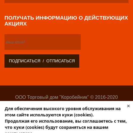
ПОЛУЧАТЬ ИНФОРМАЦИЮ О ДЕЙСТВУЮЩИХ
АКЦИЯХ
ООО Торговый дом "Коробейник" © 2016-2020
Оптово-розничный поставщик замочно-скобяных
×
Для обеспечения высокого уровня обслуживания на
изделий
этом сайте используются куки (cookies).
Разработка:
Web-студия Websilon
.
Продолжая его использование, вы соглашаетесь с тем,
Поддержка сайта —
ООО «Центр-Интернет»
что куки (cookies) будут сохраняться на вашем