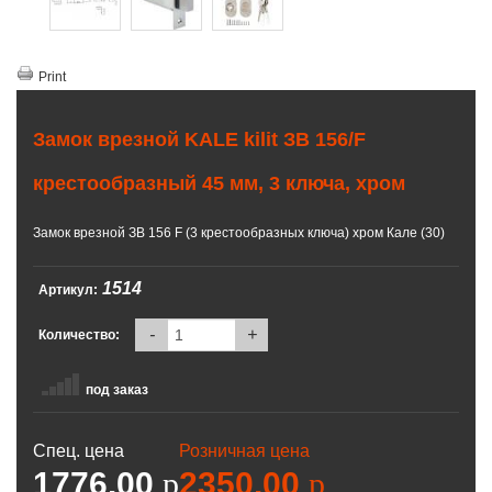
Print
Замок врезной KALE kilit ЗВ 156/F
крестообразный 45 мм, 3 ключа, хром
Замок врезной ЗВ 156 F (3 крестообразных ключа) хром Кале (30)
1514
Артикул:
-
+
Количество:
под заказ
Спец. цена
Розничная цена
1776.00
p
2350.00
p