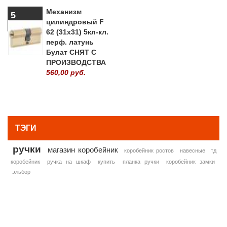
Механизм
5
цилиндровый F
62 (31х31) 5кл-кл.
перф. латунь
Булат СНЯТ С
ПРОИЗВОДСТВА
560,00 руб.
» ВСЕ ПОПУЛЯРНЫЕ ТОВАРЫ
ТЭГИ
ручки
магазин коробейник
коробейник ростов
навесные
тд
коробейник
ручка на шкаф
купить
планка ручки
коробейник замки
эльбор