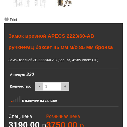
Print
Замок врезной APECS 2223/60-AB
ручки+МЦ бэксет 45 мм м/о 85 мм бронза
Замок врезной ЗВ 2223/60-AB (бронза) 45/85 Апекс (10)
320
Артикул:
-
+
Количество:
в наличии на складе
Спец. цена
Розничная цена
3190.00
p
3750.00
p