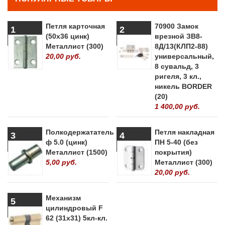
Петля карточная
70900 Замок
1
2
(50х36 цинк)
врезной ЗВ8-
Металлист (300)
8Д/13(КЛП2-88)
20,00 руб.
универсальный,
8 сувальд, 3
ригеля, 3 кл.,
никель BORDER
(20)
1 400,00 руб.
Полкодержататель
Петля накладная
3
4
ф 5.0 (цинк)
ПН 5-40 (без
Металлист (1500)
покрытия)
5,00 руб.
Металлист (300)
20,00 руб.
Механизм
5
цилиндровый F
62 (31х31) 5кл-кл.