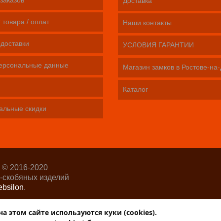
заказов
Доставка
 товара / оплат
Наши контакты
 доставки
УСЛОВИЯ ГАРАНТИИ
ерсональные данные
Магазин замков в Ростове-на
Каталог
альные скидки
 © 2016-2020
-скобяных изделий
bsilon
.
р-Интернет»
 этом сайте используются куки (cookies).
ОРОБЕЙНИК