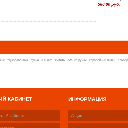
560,00 руб.
» ВСЕ ПОПУЛЯРНЫ
ные
тд коробейник
ручка на шкаф
купить
планка ручки
коробейник замки
эльбо
ЫЙ КАБИНЕТ
ИНФОРМАЦИЯ
чный кабинет
Акции