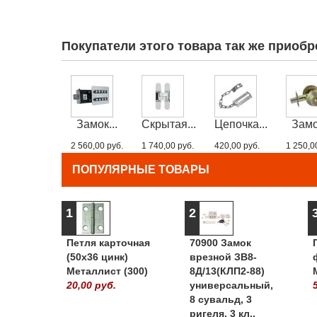
Покупатели этого товара так же приобр
Замок...
Скрытая...
Цепочка...
Замо
2 560,00 руб.
1 740,00 руб.
420,00 руб.
1 250,0
ПОПУЛЯРНЫЕ ТОВАРЫ
1
2
Петля карточная
70900 Замок
(50х36 цинк)
врезной ЗВ8-
Металлист (300)
8Д/13(КЛП2-88)
20,00 руб.
универсальный,
8 сувальд, 3
ригеля, 3 кл.,