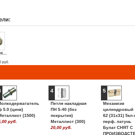
ели:
к...
0 руб.
3
4
5
Полкодержататель
Петля накладная
Механизм
ф 5.0 (цинк)
ПН 5-40 (без
цилиндровый 
Металлист (1500)
покрытия)
62 (31х31) 5кл-
5,00 руб.
Металлист (300)
перф. латунь
20,00 руб.
Булат СНЯТ С
ПРОИЗВОДСТ