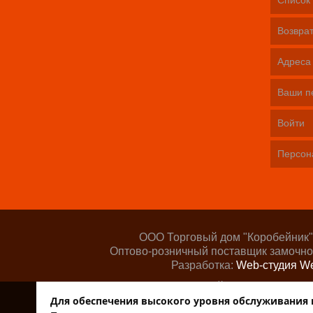
Список 
Возврат
Адреса
Ваши п
Войти
Персон
ООО Торговый дом "Коробейник"
Оптово-розничный поставщик замочно
Разработка:
Web-студия We
Поддержка сайта —
ООО «Цент
Для обеспечения высокого уровня обслуживания на
Торговый дом К