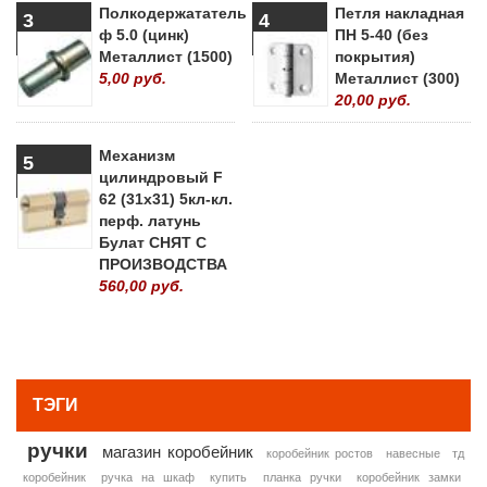
Полкодержататель
Петля накладная
3
4
ф 5.0 (цинк)
ПН 5-40 (без
Металлист (1500)
покрытия)
5,00 руб.
Металлист (300)
20,00 руб.
Механизм
5
цилиндровый F
62 (31х31) 5кл-кл.
перф. латунь
Булат СНЯТ С
ПРОИЗВОДСТВА
560,00 руб.
» ВСЕ ПОПУЛЯРНЫЕ ТОВАРЫ
ТЭГИ
ручки
магазин коробейник
коробейник ростов
навесные
тд
коробейник
ручка на шкаф
купить
планка ручки
коробейник замки