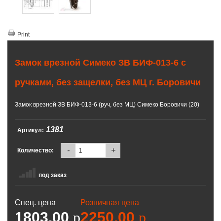
Print
Замок врезной Симеко ЗВ БИФ-013-6 с
ручками, без защелки, без МЦ г. Боровичи
Замок врезной ЗВ БИФ-013-6 (руч, без МЦ) Симеко Боровичи (20)
1381
Артикул:
-
+
Количество:
под заказ
Спец. цена
Розничная цена
1803.00
p
2250.00
p