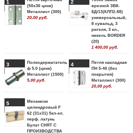
1
2
(50х36 цинк)
врезной ЗВ8-
Металлист (300)
8Д/13(КЛП2-88)
20,00 руб.
универсальный,
8 сувальд, 3
ригеля, 3 кл.,
никель BORDER
(20)
1 400,00 руб.
Полкодержататель
Петля накладная
3
4
ф 5.0 (цинк)
ПН 5-40 (без
Металлист (1500)
покрытия)
5,00 руб.
Металлист (300)
20,00 руб.
Механизм
5
цилиндровый F
62 (31х31) 5кл-кл.
перф. латунь
Булат СНЯТ С
ПРОИЗВОДСТВА