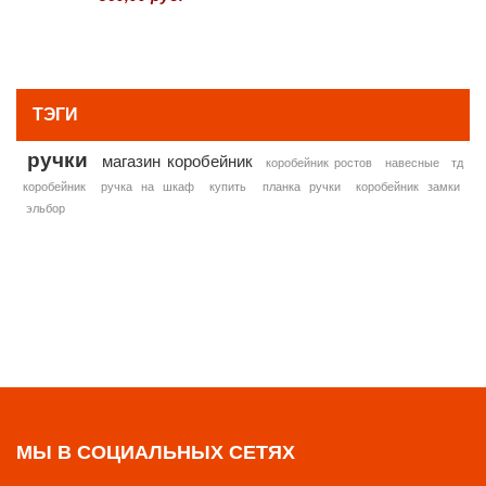
» ВСЕ ПОПУЛЯРНЫЕ ТОВАРЫ
ТЭГИ
ручки
магазин коробейник
коробейник ростов
навесные
тд
коробейник
ручка на шкаф
купить
планка ручки
коробейник замки
эльбор
МЫ В СОЦИАЛЬНЫХ СЕТЯХ