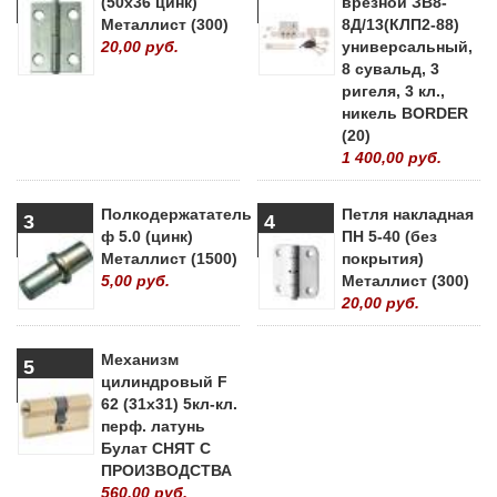
(50х36 цинк)
врезной ЗВ8-
Металлист (300)
8Д/13(КЛП2-88)
20,00 руб.
универсальный,
8 сувальд, 3
ригеля, 3 кл.,
никель BORDER
(20)
1 400,00 руб.
Полкодержататель
Петля накладная
3
4
ф 5.0 (цинк)
ПН 5-40 (без
Металлист (1500)
покрытия)
5,00 руб.
Металлист (300)
20,00 руб.
Механизм
5
цилиндровый F
62 (31х31) 5кл-кл.
перф. латунь
Булат СНЯТ С
ПРОИЗВОДСТВА
560,00 руб.