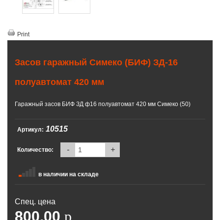
Print
Засов гаражный Симеко (БИФ) ЗД-16
полуавтомат 420 мм
Гаражный засов БИФ ЗД ф16 полуавтомат 420 мм Симеко (50)
10515
Артикул:
-
+
Количество:
в наличии на складе
Спец. цена
800.00
p