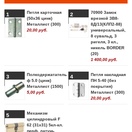
Петля карточная
70900 Замок
1
2
(50х36 цинк)
врезной ЗВ8-
Металлист (300)
8Д/13(КЛП2-88)
20,00 руб.
универсальный,
8 сувальд, 3
ригеля, 3 кл.,
никель BORDER
(20)
1 400,00 руб.
Полкодержататель
Петля накладная
3
4
ф 5.0 (цинк)
ПН 5-40 (без
Металлист (1500)
покрытия)
5,00 руб.
Металлист (300)
20,00 руб.
Механизм
5
цилиндровый F
62 (31х31) 5кл-кл.
перф. латунь