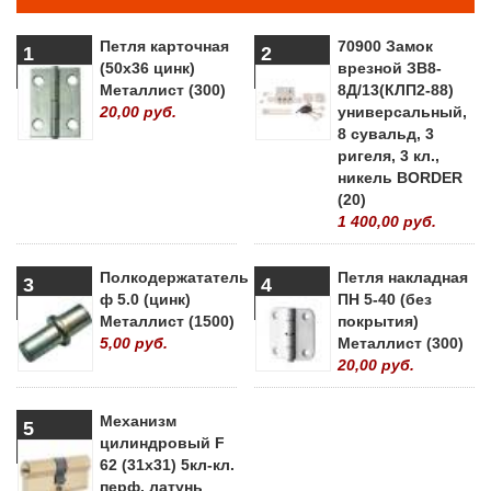
Петля карточная
70900 Замок
1
2
(50х36 цинк)
врезной ЗВ8-
Металлист (300)
8Д/13(КЛП2-88)
20,00 руб.
универсальный,
8 сувальд, 3
ригеля, 3 кл.,
никель BORDER
(20)
1 400,00 руб.
Полкодержататель
Петля накладная
3
4
ф 5.0 (цинк)
ПН 5-40 (без
Металлист (1500)
покрытия)
5,00 руб.
Металлист (300)
20,00 руб.
Механизм
5
цилиндровый F
62 (31х31) 5кл-кл.
перф. латунь