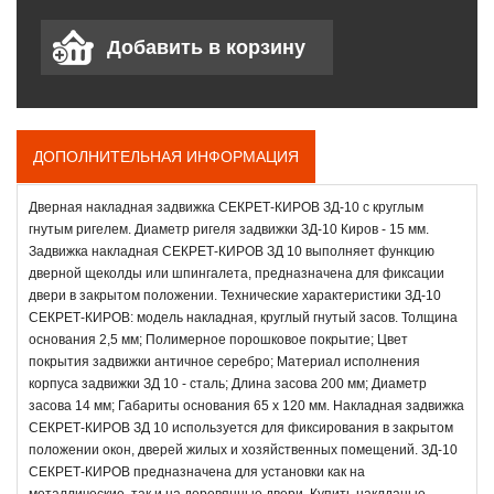
ДОПОЛНИТЕЛЬНАЯ ИНФОРМАЦИЯ
Дверная накладная задвижка СЕКРЕТ-КИРОВ ЗД-10 с круглым
гнутым ригелем. Диаметр ригеля задвижки ЗД-10 Киров - 15 мм.
Задвижка накладная СЕКРЕТ-КИРОВ ЗД 10 выполняет функцию
дверной щеколды или шпингалета, предназначена для фиксации
двери в закрытом положении. Технические характеристики ЗД-10
СЕКРЕТ-КИРОВ: модель накладная, круглый гнутый засов. Толщина
основания 2,5 мм; Полимерное порошковое покрытие; Цвет
покрытия задвижки античное серебро; Материал исполнения
корпуса задвижки ЗД 10 - сталь; Длина засова 200 мм; Диаметр
засова 14 мм; Габариты основания 65 х 120 мм. Накладная задвижка
СЕКРЕТ-КИРОВ ЗД 10 используется для фиксирования в закрытом
положении окон, дверей жилых и хозяйственных помещений. ЗД-10
СЕКРЕТ-КИРОВ предназначена для установки как на
металлические, так и на деревянные двери. Купить наклданые