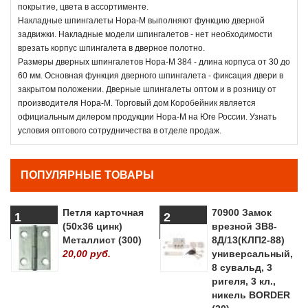
покрытие, цвета в ассортименте.
Накладные шпингалеты Нора-М выполняют функцию дверной
задвижки. Накладные модели шпингалетов - нет необходимости
врезать корпус шпингалета в дверное полотно.
Размеры дверных шпингалетов Нора-М 384 - длина корпуса от 30 до
60 мм. Основная функция дверного шпингалета - фиксация двери в
закрытом положении. Дверные шпингалеты оптом и в розницу от
производителя Нора-М. Торговый дом Коробейник является
официальным дилером продукции Нора-М на Юге России. Узнать
условия оптового сотрудничества в отделе продаж.
ПОПУЛЯРНЫЕ ТОВАРЫ
Петля карточная
70900 Замок
1
2
(50х36 цинк)
врезной ЗВ8-
Металлист (300)
8Д/13(КЛП2-88)
20,00 руб.
универсальный,
8 сувальд, 3
ригеля, 3 кл.,
никель BORDER