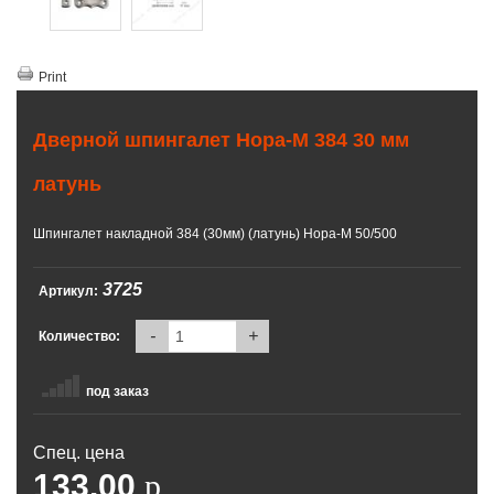
Print
Дверной шпингалет Нора-М 384 30 мм
латунь
Шпингалет накладной 384 (30мм) (латунь) Нора-М 50/500
3725
Артикул:
-
+
Количество:
под заказ
Спец. цена
133.00
p