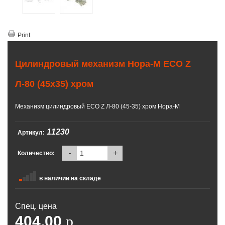
Print
Цилиндровый механизм Нора-М ЕСО Z
Л-80 (45х35) хром
Механизм цилиндровый ЕСО Z Л-80 (45-35) хром Нора-М
11230
Артикул:
-
+
Количество:
в наличии на складе
Спец. цена
404.00
p