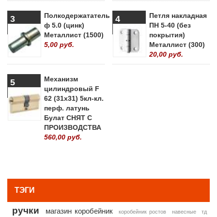
Полкодержататель
Петля накладная
3
4
ф 5.0 (цинк)
ПН 5-40 (без
Металлист (1500)
покрытия)
5,00 руб.
Металлист (300)
20,00 руб.
Механизм
5
цилиндровый F
62 (31х31) 5кл-кл.
перф. латунь
Булат СНЯТ С
ПРОИЗВОДСТВА
560,00 руб.
» ВСЕ ПОПУЛЯРНЫЕ ТОВАРЫ
ТЭГИ
ручки
магазин коробейник
коробейник ростов
навесные
тд