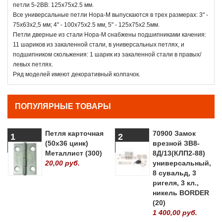
петли 5-2ВВ: 125x75х2.5 мм.
Все универсальные петли Нора-М выпускаются в трех размерах: 3" -
75х63х2,5 мм; 4" - 100x75х2.5 мм, 5" - 125x75х2.5мм.
Петли дверные из стали Нора-М снабжены подшипниками качения:
11 шариков из закаленной стали, в универсальных петлях, и
подшипником скольжения: 1 шарик из закаленной стали в правых/
левых петлях.
Ряд моделей имеют декоративный колпачок.
ПОПУЛЯРНЫЕ ТОВАРЫ
Петля карточная
70900 Замок
1
2
(50х36 цинк)
врезной ЗВ8-
Металлист (300)
8Д/13(КЛП2-88)
20,00 руб.
универсальный,
8 сувальд, 3
ригеля, 3 кл.,
никель BORDER
(20)
1 400,00 руб.