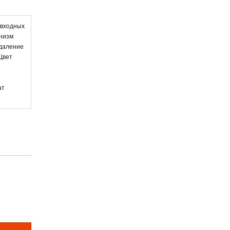
 входных
анизм
Удаление
Цвет
ат