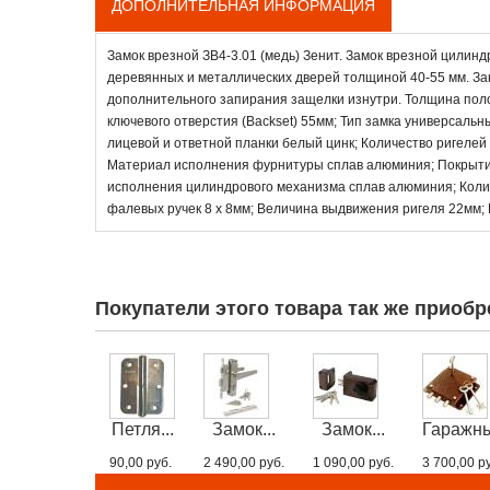
ДОПОЛНИТЕЛЬНАЯ ИНФОРМАЦИЯ
Замок врезной ЗВ4-3.01 (медь) Зенит. Замок врезной цили
деревянных и металлических дверей толщиной 40-55 мм. За
дополнительного запирания защелки изнутри. Толщина поло
ключевого отверстия (Backset) 55мм; Тип замка универсаль
лицевой и ответной планки белый цинк; Количество ригелей 
Материал исполнения фурнитуры сплав алюминия; Покрыти
исполнения цилиндрового механизма сплав алюминия; Колич
фалевых ручек 8 х 8мм; Величина выдвижения ригеля 22мм; 
Покупатели этого товара так же приобр
Петля...
Замок...
Замок...
Гаражны
90,00 руб.
2 490,00 руб.
1 090,00 руб.
3 700,00 р