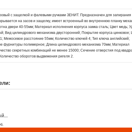
ндровый с защелкой и фалевыми ручками ЗЕНИТ. Предназначен для запирания
крывается на засов и защелку, имеет встроенный во внутреннюю планку мех
тна двери 40-55мм; Материал исполнения корпуса замка сталь; Цвет медь; 
ный; Вид цилиндрового механизма двусторонний; Покрытие корпуса цинковое; 
1; Межосевое расстояние 55мм; Количество ключей 4; Тип ключа английский;
е фурнитуры полимерное; Длина цилиндрового механизма 70мм; Материал
ество секретных комбинаций не менее 15000; Сечение отверстия под квадр
Количество оборотов выдвижения ригеля 2.
ели:
й...
уб.