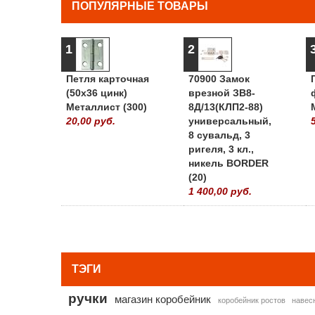
ПОПУЛЯРНЫЕ ТОВАРЫ
1
2
Петля карточная
70900 Замок
(50х36 цинк)
врезной ЗВ8-
Металлист (300)
8Д/13(КЛП2-88)
20,00 руб.
универсальный,
8 сувальд, 3
ригеля, 3 кл.,
никель BORDER
(20)
1 400,00 руб.
ТЭГИ
ручки
магазин коробейник
коробейник ростов
навес