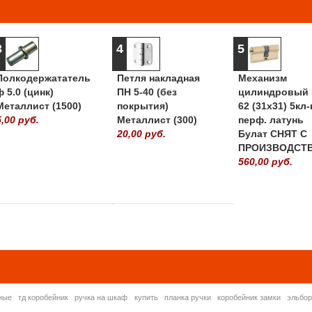
3
4
5
Полкодержататель
Петля накладная
Механизм
ф 5.0 (цинк)
ПН 5-40 (без
цилиндровый 
Металлист (1500)
покрытия)
62 (31х31) 5кл-
5,00 руб.
Металлист (300)
перф. латунь
20,00 руб.
Булат СНЯТ С
ПРОИЗВОДСТ
560,00 руб.
» ВСЕ ПОПУЛЯРНЫ
ные
тд коробейник
ручка на шкаф
купить
планка ручки
коробейник замки
эльбо