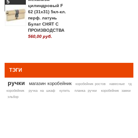
5
цилиндровый F
62 (31х31) 5кл-кл.
перф. латунь
Булат СНЯТ С
ПРОИЗВОДСТВА
560,00 руб.
» ВСЕ ПОПУЛЯРНЫЕ ТОВАРЫ
ТЭГИ
ручки
магазин коробейник
коробейник ростов
навесные
тд
коробейник
ручка на шкаф
купить
планка ручки
коробейник замки
эльбор