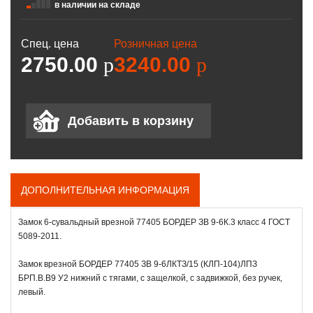
в наличии на складе
Спец. цена
Розничная цена
2750.00
p
3240.00
p
ДОПОЛНИТЕЛЬНАЯ ИНФОРМАЦИЯ
Замок 6-сувальдный врезной 77405 БОРДЕР ЗВ 9-6К.3 класс 4 ГОСТ
5089-2011.
Замок врезной БОРДЕР 77405 ЗВ 9-6ЛКТЗ/15 (КЛП-104)ЛПЗ
БРП.В.В9 У2 нижний с тягами, с защелкой, с задвижкой, без ручек,
левый.